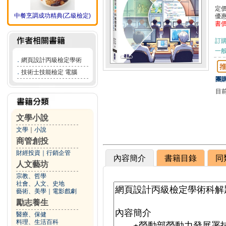
定
中餐烹調成功精典(乙級檢定)
優
書
訂
一般
．
網頁設計丙級檢定學術
．
技術士技能檢定 電腦
團購
目
文學小說
文學
｜
小說
商管創投
財經投資
｜
行銷企管
內容簡介
書籍目錄
同
人文藝坊
宗教、哲學
社會、人文、史地
藝術、美學
｜
電影戲劇
勵志養生
醫療、保健
料理、生活百科