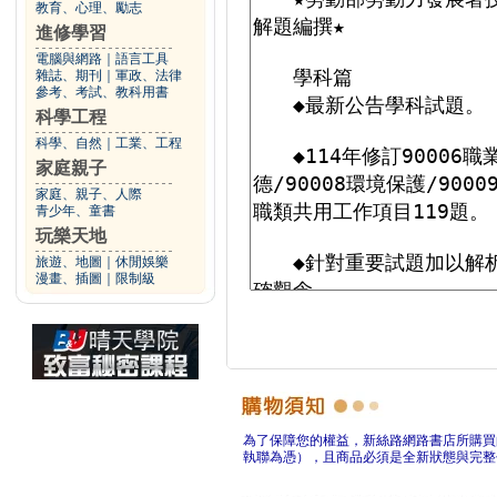
教育、心理、勵志
進修學習
電腦與網路
｜
語言工具
雜誌、期刊
｜
軍政、法律
參考、考試、教科用書
科學工程
科學、自然
｜
工業、工程
家庭親子
家庭、親子、人際
青少年、童書
玩樂天地
旅遊、地圖
｜
休閒娛樂
漫畫、插圖
｜
限制級
為了保障您的權益，新絲路網路書店所購買
執聯為憑），且商品必須是全新狀態與完整