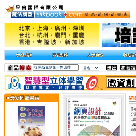
網
作
分
出
IS
頁