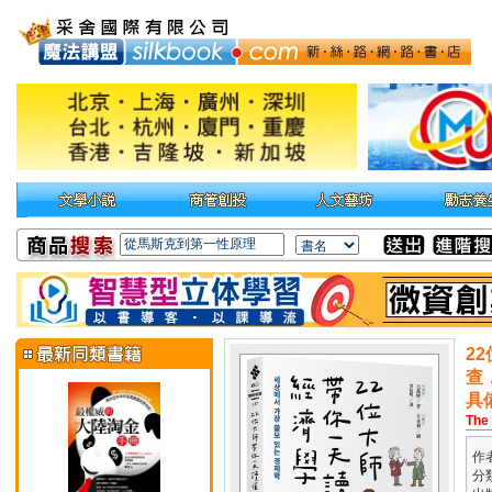
2
查
具
The 
作
分