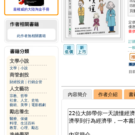
出
IS
最權威的大陸淘金手冊
頁
定
優
書
此作者無相關書籍
訂
一般
文學小說
團購
文學
｜
小說
目
商管創投
財經投資
｜
行銷企管
人文藝坊
內容簡介
作者介紹
書
宗教、哲學
社會、人文、史地
藝術、美學
｜
電影戲劇
勵志養生
醫療、保健
料理、生活百科
教育、心理、勵志
進修學習