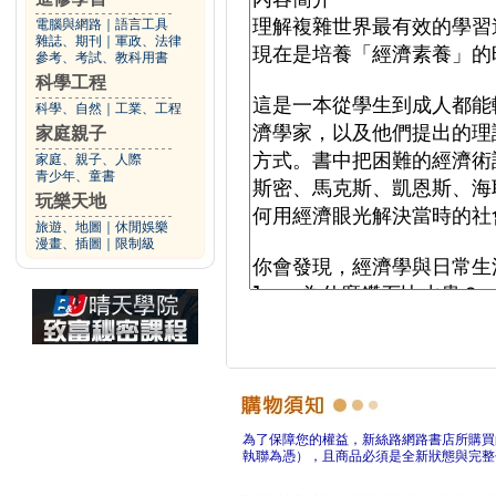
電腦與網路
｜
語言工具
雜誌、期刊
｜
軍政、法律
參考、考試、教科用書
科學工程
科學、自然
｜
工業、工程
家庭親子
家庭、親子、人際
青少年、童書
玩樂天地
旅遊、地圖
｜
休閒娛樂
漫畫、插圖
｜
限制級
為了保障您的權益，新絲路網路書店所購買
執聯為憑），且商品必須是全新狀態與完整