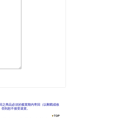
歡迎光臨博物館：樹木
給中
孩子的第一本趣味鐵道
幻獸
回之商品必須於鑑賞期內寄回（以郵戳或收
，否則恕不接受退貨。