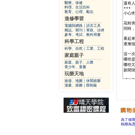
醫療、保健
料理、生活百科
教育、心理、勵志
進修學習
電腦與網路
｜
語言工具
雜誌、期刊
｜
軍政、法律
參考、考試、教科用書
科學工程
科學、自然
｜
工業、工程
家庭親子
家庭、親子、人際
青少年、童書
玩樂天地
旅遊、地圖
｜
休閒娛樂
漫畫、插圖
｜
限制級
為了保
執聯為憑