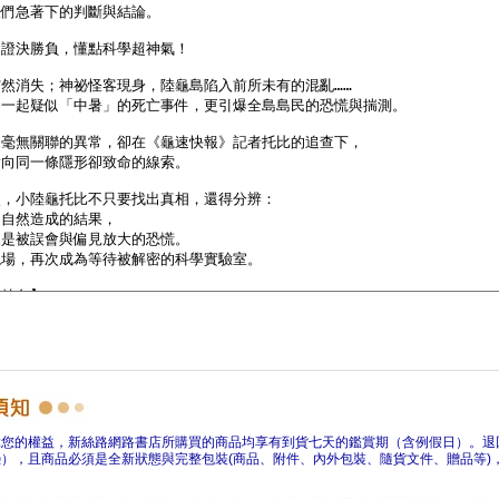
障您的權益，新絲路網路書店所購買的商品均享有到貨七天的鑑賞期（含例假日）。退
），且商品必須是全新狀態與完整包裝(商品、附件、內外包裝、隨貨文件、贈品等)