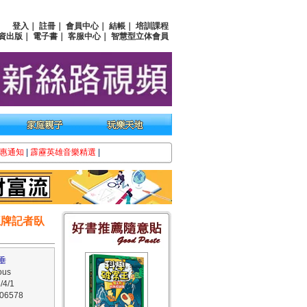
登入
｜
註冊
｜
會員中心
｜
結帳
｜
培訓課程
資出版
｜
電子書
｜
客服中心
｜
智慧型立体會員
惠通知
|
霹靂英雄音樂精選
|
王牌記者臥
垂
us
4/1
6578