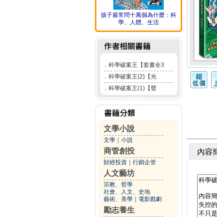
孩子最常問十萬個為什麼：科
學、人體、生活
．
科學破案王【套書全3
．
科學破案王(2)【光
．
科學破案王(1)【聲
文學小說
文學
｜
小說
商管創投
內容
財經投資
｜
行銷企管
人文藝坊
宗教、哲學
社會、人文、史地
藝術、美學
｜
電影戲劇
勵志養生