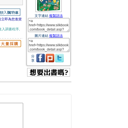
文字連結
複製語法
後立即為您進貨
進入調書程序,
圖片連結
複製語法
分
享