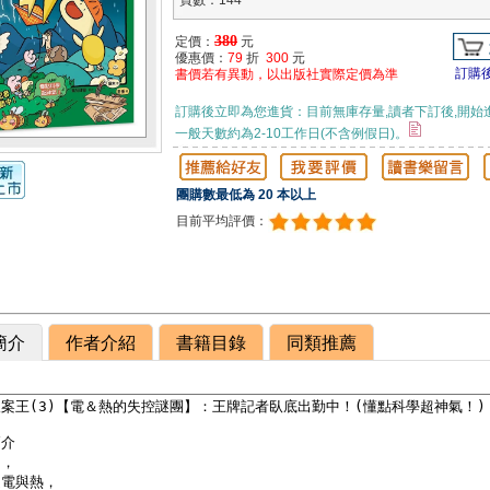
頁數：144
380
定價：
元
優惠價：
79
折
300
元
訂購
書價若有異動，以出版社實際定價為準
訂購後立即為您進貨：目前無庫存量,讀者下訂後,開始
一般天數約為2-10工作日(不含例假日)。
團購數最低為 20 本以上
目前平均評價：
簡介
作者介紹
書籍目錄
同類推薦