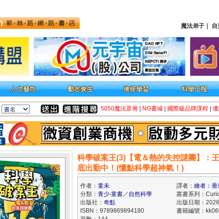
魔法弟子
｜
自
5050魔法眾籌
|
NG書城
|
國際級品牌課程
|
優
科學破案王(3)【電＆熱的失控謎團】：
底出勤中！(懂點科學超神氣！)
作者：
童未
譯者：
繪者：垂
分類：
青少‧童書
／
自然科學
叢書系列：Curio
出版社：
奇點
出版日期：2026/
ISBN：9789869894180
書籍編號：kk060