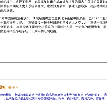
障您的權益，新絲路網路書店所購買的商品均享有到貨七天的鑑賞期（含例假日）。退
），且商品必須是全新狀態與完整包裝(商品、附件、內外包裝、隨貨文件、贈品等)