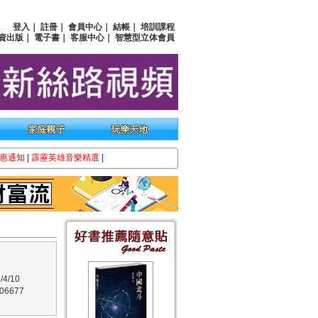
登入
｜
註冊
｜
會員中心
｜
結帳
｜
培訓課程
資出版
｜
電子書
｜
客服中心
｜
智慧型立体會員
惠通知
|
霹靂英雄音樂精選
|
4/10
6677