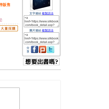
停販售
文字連結
複製語法
圖片連結
複製語法
分
享