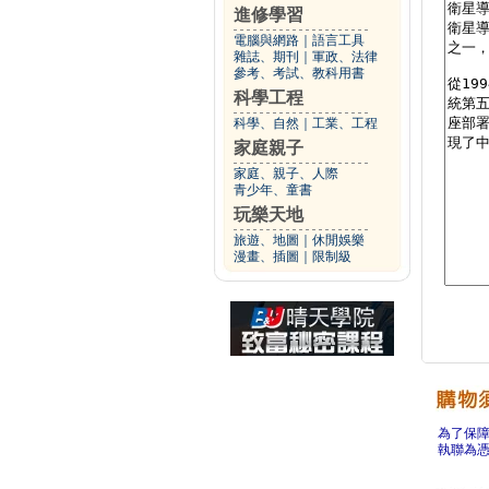
進修學習
電腦與網路
｜
語言工具
雜誌、期刊
｜
軍政、法律
參考、考試、教科用書
科學工程
科學、自然
｜
工業、工程
家庭親子
家庭、親子、人際
青少年、童書
玩樂天地
旅遊、地圖
｜
休閒娛樂
漫畫、插圖
｜
限制級
為了保
執聯為憑