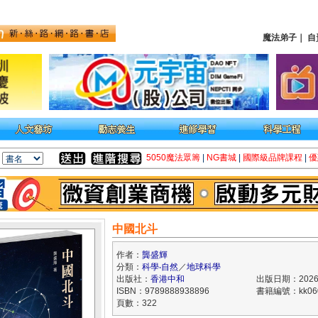
魔法弟子
｜
自
5050魔法眾籌
|
NG書城
|
國際級品牌課程
|
優
中國北斗
作者：
龔盛輝
分類：
科學‧自然
／
地球科學
出版社：
香港中和
出版日期：2026/
ISBN：9789888938896
書籍編號：kk060
頁數：322