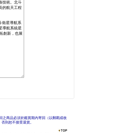
文明的原點：天文地理
星空
恐怖到睡不著的地球科
太陽
回之商品必須於鑑賞期內寄回（以郵戳或收
，否則恕不接受退貨。