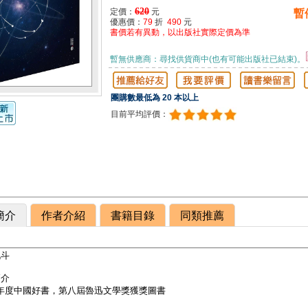
620
定價：
元
暫
優惠價：
79
折
490
元
書價若有異動，以出版社實際定價為準
暫無供應商：尋找供貨商中(也有可能出版社已結束)。
團購數最低為 20 本以上
目前平均評價：
簡介
作者介紹
書籍目錄
同類推薦