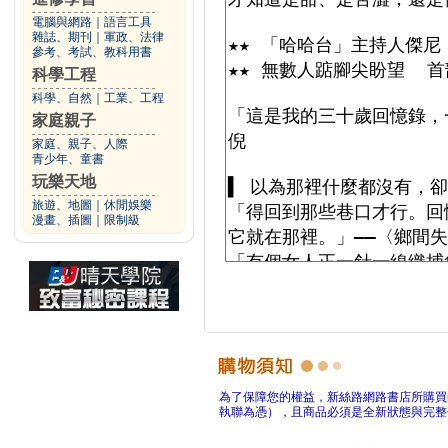
電腦與網路
｜
語言工具
雜誌、期刊
｜
軍政、法律
參考、考試、教科用書
科學工程
科學、自然
｜
工業、工程
家庭親子
家庭、親子、人際
青少年、童書
玩樂天地
旅遊、地圖
｜
休閒娛樂
漫畫、插圖
｜
限制級
為了保障您的權益，新絲路網路書店所購買
執聯為憑），且商品必須是全新狀態與完整