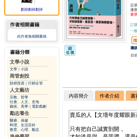
定
劃掉劃掉劃掉
優
書
訂
一般
此作者無相關書籍
團購
目
文學小說
文學
｜
小說
商管創投
財經投資
｜
行銷企管
人文藝坊
內容簡介
作者介紹
書
宗教、哲學
社會、人文、史地
藝術、美學
｜
電影戲劇
勵志養生
醫療、保健
料理、生活百科
教育、心理、勵志
進修學習