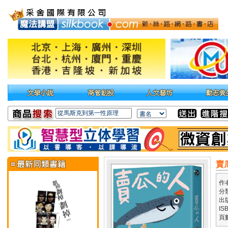
賣
作
分
出
IS
頁