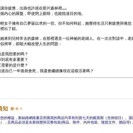
障您的權益，新絲路網路書店所購買的商品均享有到貨七天的鑑賞期（含例假日）。退
），且商品必須是全新狀態與完整包裝(商品、附件、內外包裝、隨貨文件、贈品等)