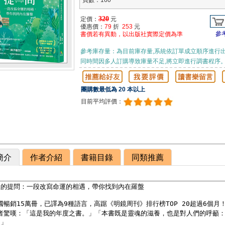
頁數：160
320
定價：
元
優惠價：
79
折
253
元
參
書價若有異動，以出版社實際定價為準
參考庫存量：為目前庫存量,系統依訂單成立順序進行出
同時間因多人訂購導致庫量不足,將立即進行調書程序
團購數最低為 20 本以上
目前平均評價：
簡介
作者介紹
書籍目錄
同類推薦