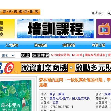
魔法弟子
｜
自
5050魔法眾籌
|
NG書城
|
國際級品牌課程
|
優
森林裡的提問：一段改寫命運的相遇，帶
羅盤
作者：
泰莎．蘭道
譯者：
姬健
分類：
教育‧心理‧勵志
／
個人勵志成長
叢書系列：
出版社：
究竟
出版日期：20
ISBN：9789861375144
書籍編號：kk