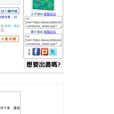
文字連結
複製語法
考庫存量：10
貨,若同一商品
。
圖片連結
複製語法
分
享