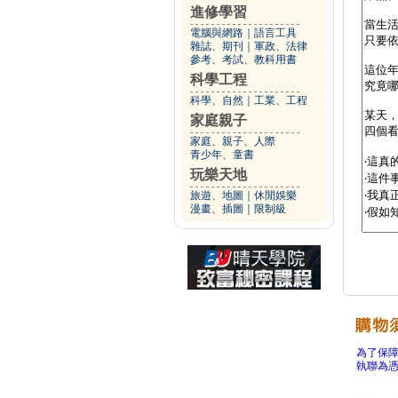
進修學習
電腦與網路
｜
語言工具
雜誌、期刊
｜
軍政、法律
參考、考試、教科用書
科學工程
科學、自然
｜
工業、工程
家庭親子
家庭、親子、人際
青少年、童書
玩樂天地
旅遊、地圖
｜
休閒娛樂
漫畫、插圖
｜
限制級
為了保
執聯為憑