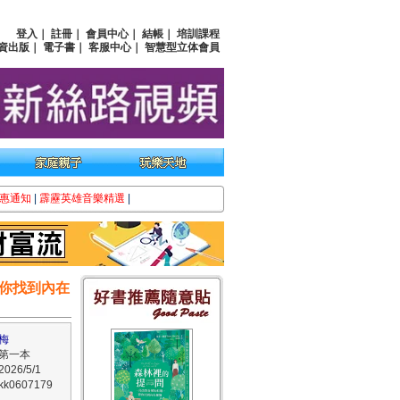
登入
｜
註冊
｜
會員中心
｜
結帳
｜
培訓課程
資出版
｜
電子書
｜
客服中心
｜
智慧型立体會員
惠通知
|
霹靂英雄音樂精選
|
你找到內在
梅
第一本
26/5/1
0607179