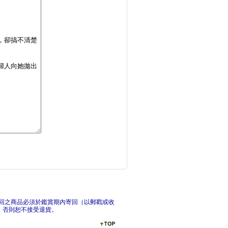
如果可以簡單，誰想要
北歐
我無聊，故我在：致那
大人
回之商品必須於鑑賞期內寄回（以郵戳或收
，否則恕不接受退貨。