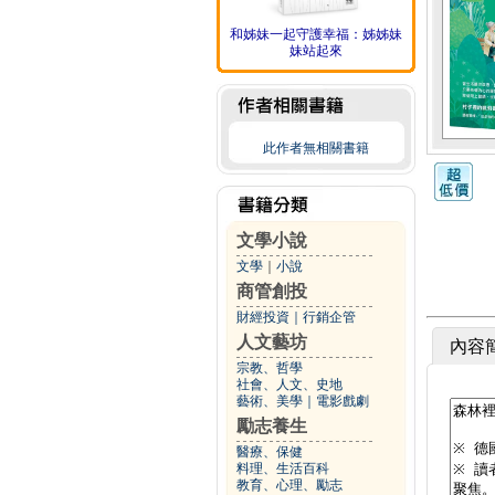
和姊妹一起守護幸福：姊姊妹
妹站起來
此作者無相關書籍
文學小說
文學
｜
小說
商管創投
財經投資
｜
行銷企管
人文藝坊
內容
宗教、哲學
社會、人文、史地
藝術、美學
｜
電影戲劇
勵志養生
醫療、保健
料理、生活百科
教育、心理、勵志