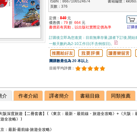
ISBN：8667106524674
書籍編號：kk0607
頁數：376
840
定價：
元
優惠價：
79
折
664
元
訂購
書價若有異動，以出版社實際定價為準
訂購後立即為您進貨：目前無庫存量,讀者下訂後,開始
一般天數約為2-10工作日(不含例假日)。
團購數最低為 20 本以上
目前平均評價：
簡介
作者介紹
譯者簡介
書籍目錄
同類推薦