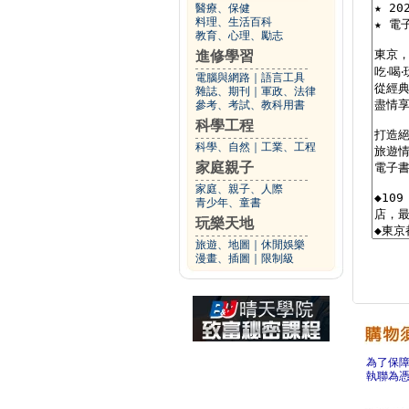
醫療、保健
料理、生活百科
教育、心理、勵志
進修學習
電腦與網路
｜
語言工具
雜誌、期刊
｜
軍政、法律
參考、考試、教科用書
科學工程
科學、自然
｜
工業、工程
家庭親子
家庭、親子、人際
青少年、童書
玩樂天地
旅遊、地圖
｜
休閒娛樂
漫畫、插圖
｜
限制級
為了保
執聯為憑