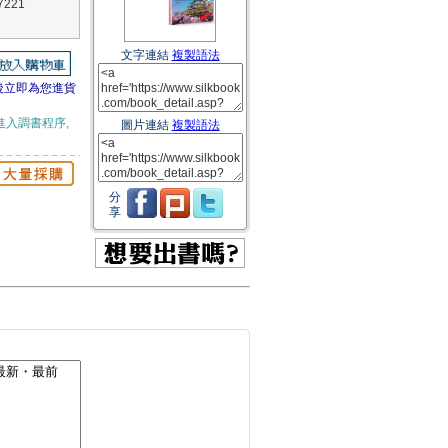
221
文字連結
複製語法
後立即為您進貨
進入調書程序,
圖片連結
複製語法
分
享