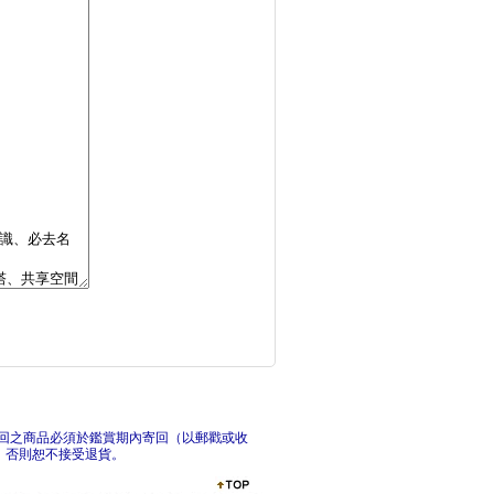
首爾：最新‧最前線‧
追夢
全日本空弁＆空港伴手
札幌
回之商品必須於鑑賞期內寄回（以郵戳或收
，否則恕不接受退貨。