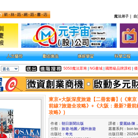
魔法弟子
｜
自
5050魔法眾籌
|
NG書城
|
國際級品牌課程
|
優
東京+大阪深度旅遊【二冊套書】(《東京
前線?旅遊全攻略》+《大阪：最新?最前
攻略》)
作者：
朝日新聞出版
譯者：
愛麗絲‧陳，
分類：
旅遊‧地圖
／
國外旅遊
叢書系列：bon te
出版社：
奇光
出版日期：2026/4