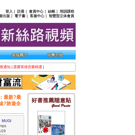
登入
｜
註冊
｜
會員中心
｜
結帳
｜
培訓課程
資出版
｜
電子書
｜
客服中心
｜
智慧型立体會員
惠通知
|
霹靂英雄音樂精選
|
：最新?最
線?旅遊全
 MUGI
mps
/29