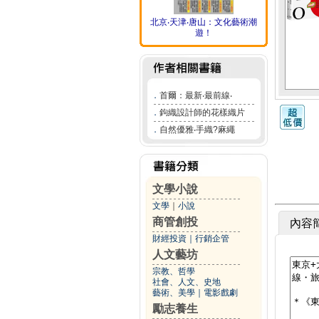
北京‧天津‧唐山：文化藝術潮
遊！
．
首爾：最新‧最前線‧
．
鉤織設計師的花樣織片
．
自然優雅‧手織?麻繩
文學小說
文學
｜
小說
商管創投
內容
財經投資
｜
行銷企管
人文藝坊
宗教、哲學
社會、人文、史地
藝術、美學
｜
電影戲劇
勵志養生