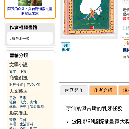
阿茂的奇遇：與台灣獼猴友情
定
的歷險之旅
優
書
訂
一般
．
野營那一晚
團購
目
文學小說
文學
｜
小說
商管創投
財經投資
｜
行銷企管
內容簡介
作者介紹
譯
人文藝坊
宗教、哲學
社會、人文、史地
藝術、美學
｜
電影戲劇
勵志養生
醫療、保健
料理、生活百科
教育、心理、勵志