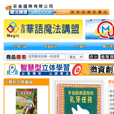
牙
作
繪
分
出
IS
頁