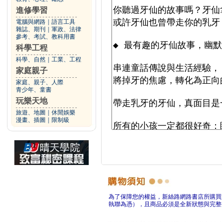
進修學習
電腦與網路
｜
語言工具
雜誌、期刊
｜
軍政、法律
參考、考試、教科用書
科學工程
科學、自然
｜
工業、工程
家庭親子
家庭、親子、人際
青少年、童書
玩樂天地
旅遊、地圖
｜
休閒娛樂
漫畫、插圖
｜
限制級
為了保障您的權益，新絲路網路書店所購買
執聯為憑），且商品必須是全新狀態與完整