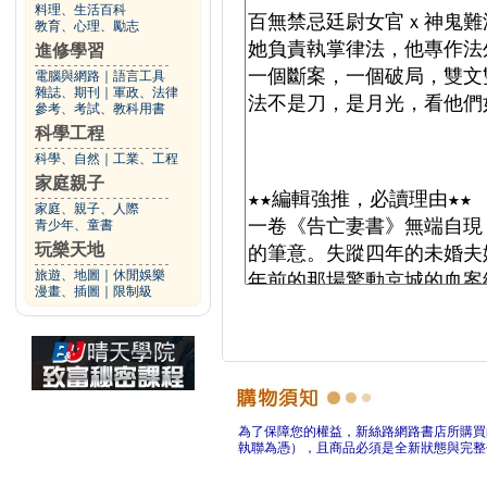
料理、生活百科
教育、心理、勵志
進修學習
電腦與網路
｜
語言工具
雜誌、期刊
｜
軍政、法律
參考、考試、教科用書
科學工程
科學、自然
｜
工業、工程
家庭親子
家庭、親子、人際
青少年、童書
玩樂天地
旅遊、地圖
｜
休閒娛樂
漫畫、插圖
｜
限制級
為了保障您的權益，新絲路網路書店所購買
執聯為憑），且商品必須是全新狀態與完整