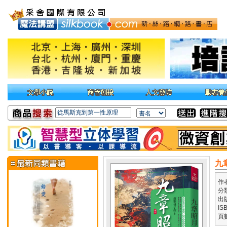
九
作
分
出
IS
頁