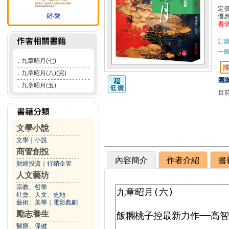
定
錯‧愛
優
書
訂
一般
．
九章昭月(七)
．
九章昭月(八)(完)
團購
．
九章昭月(五)
目
文學小說
文學
｜
小說
商管創投
內容簡介
作者介紹
書
財經投資
｜
行銷企管
人文藝坊
宗教、哲學
社會、人文、史地
藝術、美學
｜
電影戲劇
勵志養生
醫療、保健