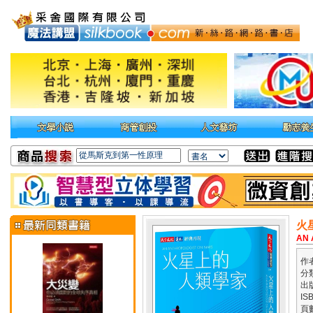
火
AN 
作
分
出
IS
頁