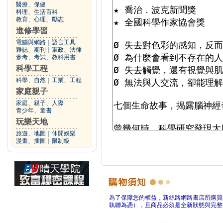
醫療、保健
料理、生活百科
教育、心理、勵志
進修學習
電腦與網路
｜
語言工具
雜誌、期刊
｜
軍政、法律
參考、考試、教科用書
科學工程
科學、自然
｜
工業、工程
家庭親子
家庭、親子、人際
青少年、童書
玩樂天地
旅遊、地圖
｜
休閒娛樂
漫畫、插圖
｜
限制級
為了保障您的權益，新絲路網路書店所購買
執聯為憑），且商品必須是全新狀態與完整