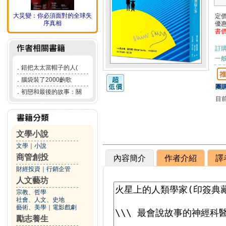
大災變：你必須面對的全球失
定
序真相
優
書
訂
一般
．
錯把太太當帽子的人(
．
腦袋裝了2000齣歌
團購
．
初戀和最後的故事：關
目
文學小說
文學
｜
小說
商管創投
內容簡介
作者介紹
譯
財經投資
｜
行銷企管
人文藝坊
宗教、哲學
社會、人文、史地
藝術、美學
｜
電影戲劇
勵志養生