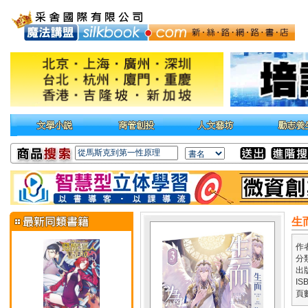
生
作
分
出
IS
頁