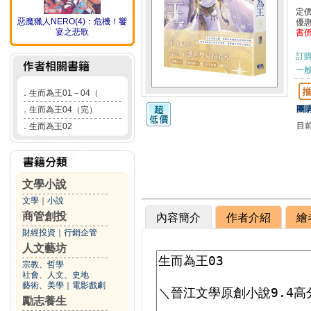
定
惡魔獵人NERO(4)：危機！饗
優
宴之悲歌
書
訂
一般
．
生而為王01－04（
團購
．
生而為王04（完）
目
．
生而為王02
文學小說
文學
｜
小說
商管創投
內容簡介
作者介紹
繪
財經投資
｜
行銷企管
人文藝坊
宗教、哲學
社會、人文、史地
藝術、美學
｜
電影戲劇
勵志養生