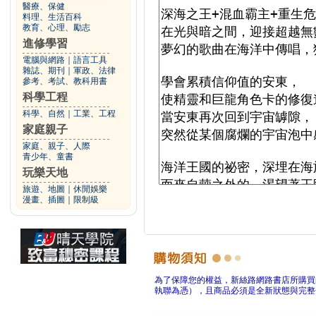
醫療、保健
料理、生活百科
教育、心理、勵志
進修學習
電腦與網路
｜
語言工具
雜誌、期刊
｜
軍政、法律
參考、考試、教科用書
科學工程
科學、自然
｜
工業、工程
家庭親子
家庭、親子、人際
青少年、童書
玩樂天地
旅遊、地圖
｜
休閒娛樂
漫畫、插圖
｜
限制級
為了保障您的權益，新絲路網路書店所購買
執聯為憑），且商品必須是全新狀態與完整