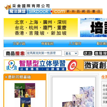
生
作
分
出
IS
頁