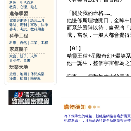
料理、生活百科
教育、心理、勵志
進修學習
電腦與網路
｜
語言工具
雜誌、期刊
｜
軍政、法律
參考、考試、教科用書
科學工程
科學、自然
｜
工業、工程
家庭親子
家庭、親子、人際
青少年、童書
玩樂天地
旅遊、地圖
｜
休閒娛樂
漫畫、插圖
｜
限制級
為了保障您的權益，新絲路網路書店所購買
執聯為憑），且商品必須是全新狀態與完整