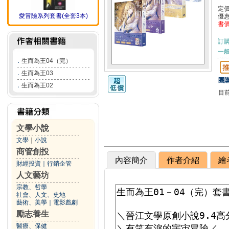
定
愛冒險系列套書(全套3本)
優
書
訂
一般
．
生而為王04（完）
．
生而為王03
團購
．
生而為王02
目
文學小說
文學
｜
小說
商管創投
內容簡介
作者介紹
繪
財經投資
｜
行銷企管
人文藝坊
宗教、哲學
社會、人文、史地
藝術、美學
｜
電影戲劇
勵志養生
醫療、保健