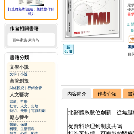
定
打造維基型組織：集體協作的
優
威力
書
訂
一般
．
百年家族-康有為
團購
目
文學小說
文學
｜
小說
商管創投
財經投資
｜
行銷企管
內容簡介
作者介紹
書
人文藝坊
宗教、哲學
社會、人文、史地
藝術、美學
｜
電影戲劇
勵志養生
醫療、保健
料理、生活百科
教育、心理、勵志