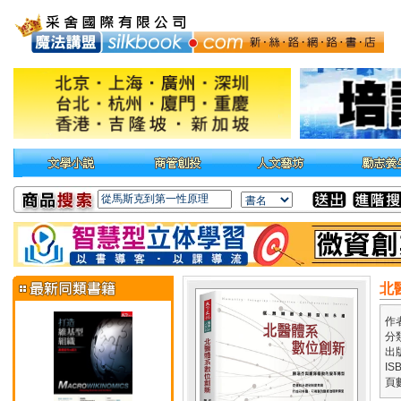
北
作
分
出
IS
頁