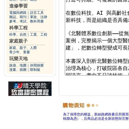
進修學習
電腦與網路
｜
語言工具
雜誌、期刊
｜
軍政、法律
參考、考試、教科用書
科學工程
科學、自然
｜
工業、工程
家庭親子
家庭、親子、人際
青少年、童書
玩樂天地
旅遊、地圖
｜
休閒娛樂
漫畫、插圖
｜
限制級
為了保障您的權益，新絲路網路書店所購買
執聯為憑），且商品必須是全新狀態與完整