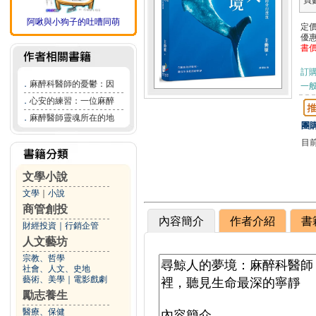
頁
阿啾與小狗子的吐嘈同萌
定
優
書
訂
．
麻醉科醫師的憂鬱：因
一般
．
心安的練習：一位麻醉
．
麻醉醫師靈魂所在的地
團購
目
文學小說
文學
｜
小說
商管創投
內容簡介
作者介紹
書
財經投資
｜
行銷企管
人文藝坊
宗教、哲學
社會、人文、史地
藝術、美學
｜
電影戲劇
勵志養生
醫療、保健