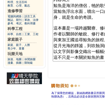
料理、生活百科
教育、心理、勵志
進修學習
電腦與網路
｜
語言工具
雜誌、期刊
｜
軍政、法律
參考、考試、教科用書
科學工程
科學、自然
｜
工業、工程
家庭親子
家庭、親子、人際
青少年、童書
玩樂天地
旅遊、地圖
｜
休閒娛樂
漫畫、插圖
｜
限制級
為了保障您的權益，新絲路網路書店所購買
執聯為憑），且商品必須是全新狀態與完整