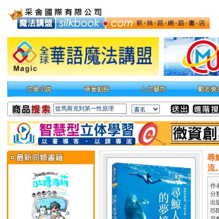
尋
流
作
分
出
IS