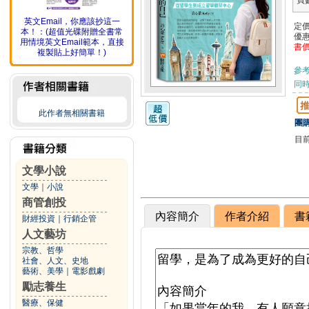
頁
英文Email，你應該抄這一
定
本！：(超值光碟附贈全書常
優
用情境英文Email範本，直接
書
複製貼上好簡單！)
參
同
此作者無相關書籍
團購
目
文學小說
文學
｜
小說
商管創投
內容簡介
作者介紹
書
財經投資
｜
行銷企管
人文藝坊
宗教、哲學
社會、人文、史地
藝術、美學
｜
電影戲劇
勵志養生
醫療、保健