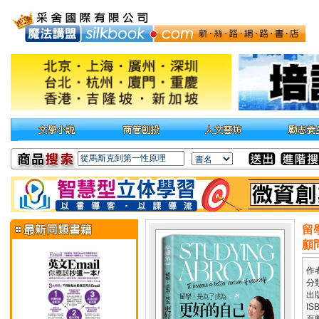
留
顧
作
分
出
IS