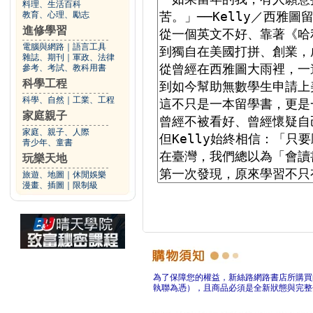
料理、生活百科
教育、心理、勵志
進修學習
電腦與網路
｜
語言工具
雜誌、期刊
｜
軍政、法律
參考、考試、教科用書
科學工程
科學、自然
｜
工業、工程
家庭親子
家庭、親子、人際
青少年、童書
玩樂天地
旅遊、地圖
｜
休閒娛樂
漫畫、插圖
｜
限制級
為了保障您的權益，新絲路網路書店所購買
執聯為憑），且商品必須是全新狀態與完整