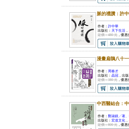
脈的禮讚：許中
作者：
許中華
出版社：
天下生活
，
定價：480 元
，優惠
漫畫扁鵲八十一
作者：
周春才
出版社：
晶冠
，出版
定價：380 元
，優惠
中西醫結合：中
作者：
鄭淑鎂╱著、
出版社：
宏道文化
，
定價：800 元
，優惠