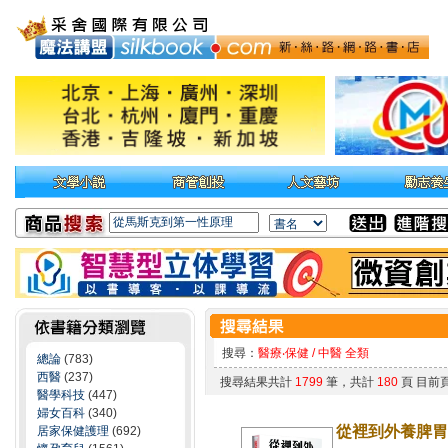
搜尋：
醫療‧保健 / 中醫 全類
總論
(783)
西醫
(237)
搜尋結果共計
1799
筆，共計
180
頁 目前
醫學科技
(447)
婦女百科
(340)
從裡到外養脾胃
居家保健護理
(692)