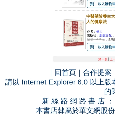
中醫望診養生大
人的健康法
作者：
楊力
出版社：
蔚藍文化
，
定價：480 元
，優惠
│
第一頁
│
上
｜
回首頁
｜
合作提案
請以 Internet Explorer 6.
的
新 絲 路 網 路 書 
本書店隸屬於華文網股份