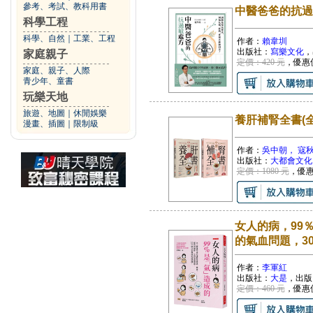
參考、考試、教科用書
中醫爸爸的抗過
科學工程
科學、自然
｜
工業、工程
作者：
賴韋圳
出版社：
寫樂文化
，
家庭親子
定價：420 元
，優惠
家庭、親子、人際
青少年、童書
玩樂天地
旅遊、地圖
｜
休閒娛樂
養肝補腎全書(全
漫畫、插圖
｜
限制級
作者：
吳中朝， 寇
出版社：
大都會文化
定價：1080 元
，優
女人的病，99
的氣血問題，3
作者：
李軍紅
出版社：
大是
，出版
定價：460 元
，優惠