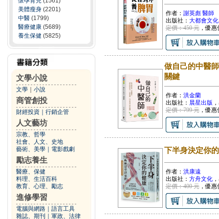
懷孕育兒
(1561)
美體瘦身
(2201)
作者：
謝英彪 醫師
中醫
(1799)
出版社：
大都會文化
醫療健康
(5689)
定價：450 元
，優惠
養生保健
(5825)
做自己的中醫師
關鍵
文學小說
文學
｜
小說
作者：
洪金蘭
商管創投
出版社：
晨星出版
，
定價：799 元
，優惠
財經投資
｜
行銷企管
人文藝坊
宗教、哲學
社會、人文、史地
藝術、美學
｜
電影戲劇
下半身決定你的
勵志養生
醫療、保健
作者：
洪康遠
料理、生活百科
出版社：
方舟文化
，
教育、心理、勵志
定價：400 元
，優惠
進修學習
電腦與網路
｜
語言工具
雜誌、期刊
｜
軍政、法律