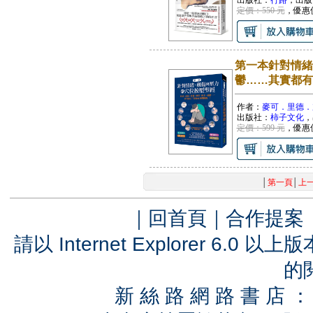
出版社：
行路
，出版
定價：550 元
，優惠
第一本針對情緒
鬱……其實都有
作者：
麥可．里德．
出版社：
柿子文化
，
定價：599 元
，優惠
│
第一頁
│
上
｜
回首頁
｜
合作提案
請以 Internet Explorer 6.
的
新 絲 路 網 路 書 