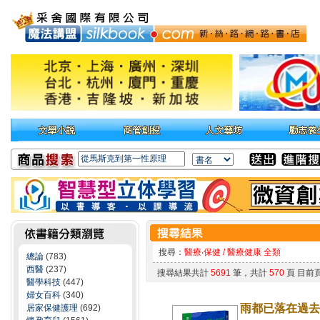
搜尋：
醫療‧保健 / 醫療健康 全類
總論
(783)
西醫
(237)
搜尋結果共計
5691
筆，共計
570
頁 目前
醫學科技
(447)
婦女百科
(340)
雨都已落在過去
居家保健護理
(692)