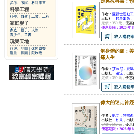
走路教科書：預
參考、考試、教科用書
科學工程
作者：
亞瑟士運動工
科學、自然
｜
工業、工程
出版社：
晨星出版
，
家庭親子
定價：350 元
，優惠
優惠期限：2026 年 8
家庭、親子、人際
青少年、童書
玩樂天地
旅遊、地圖
｜
休閒娛樂
解身體的痛：美
漫畫、插圖
｜
限制級
痛人生
作者：
莎羅尼．夏瑪
出版社：
遠流
，出版
定價：399 元
，優惠
偉大的迷走神經
作者：
凱文．特雷西
出版社：
如果
，出版
定價：560 元
，優惠
優惠期限：2026 年 8