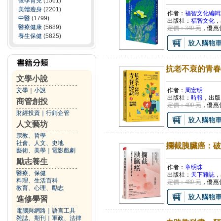
懷孕育兒
(1561)
美體瘦身
(2201)
作者：
福智文化編輯
中醫
(1799)
出版社：
福智文化
，
醫療健康
(5689)
定價：340 元
，優惠
養生保健
(5825)
抗老不衰的青春
文學小說
文學
｜
小說
作者：
周宏明
出版社：
時報
，出版
商管創投
定價：400 元
，優惠
財經投資
｜
行銷企管
人文藝坊
宗教、哲學
社會、人文、史地
攔截胰臟癌：破
藝術、美學
｜
電影戲劇
勵志養生
作者：
章明珠
醫療、保健
出版社：
天下雜誌
，
料理、生活百科
定價：480 元
，優惠
教育、心理、勵志
進修學習
電腦與網路
｜
語言工具
雜誌、期刊
｜
軍政、法律