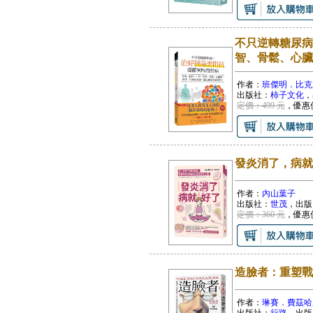
不只逆轉糖尿病
智、骨鬆、心臟
作者：
班傑明．比克
出版社：
柿子文化
，
定價：499 元
，優惠
發炎消了，病就
作者：
內山葉子
出版社：
世茂
，出版
定價：360 元
，優惠
造臉者：重塑戰
作者：
琳賽．費茲哈