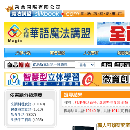
搜尋：
料理‧生活百科 / 烹調料理食譜 全類
烹調料理食譜
(10140)
保健減重食譜
(1510)
搜尋結果共計
10140
筆，共計
1014
頁 目
飲食生活
(3807)
生活手工百科
(4935)
職人可頌研究室