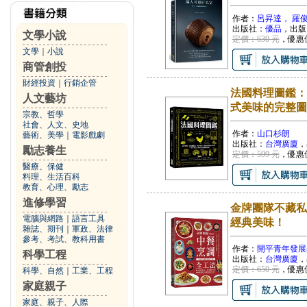
作者：
呂昇達， 羅
出版社：
優品
，出版
文學小說
定價：630 元
，優惠
文學
｜
小說
商管創投
財經投資
｜
行銷企管
法國料理圖鑑：
人文藝坊
式美味的完整圖
宗教、哲學
社會、人文、史地
作者：
山口杉朗
藝術、美學
｜
電影戲劇
出版社：
台灣廣廈
，
勵志養生
定價：599 元
，優惠
醫療、保健
料理、生活百科
教育、心理、勵志
進修學習
金牌團隊不藏私
電腦與網路
｜
語言工具
經典美味！
雜誌、期刊
｜
軍政、法律
參考、考試、教科用書
作者：
開平青年發展
科學工程
出版社：
台灣廣廈
，
定價：650 元
，優惠
科學、自然
｜
工業、工程
家庭親子
家庭、親子、人際