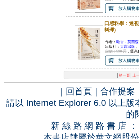
口感科學：透視
料理)
作者：
歐雷．莫西森
出版社：
大寫出版
，
定價：990 元
，優惠
│
第一頁
│
上
｜
回首頁
｜
合作提案
請以 Internet Explorer 6.
的
新 絲 路 網 路 書 
本書店隸屬於華文網股份