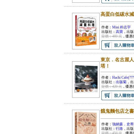
高蛋白低碳水減
作者：
Mini 朴志宇
出版社：
高寶
，出版
定價：480 元
，優惠
東京．名古屋人
塔！
作者：
Hachi Cafe(???
出版社：
出版菊
，出
定價：420 元
，優惠
餓鬼麵包店之書
作者：
強納森．史蒂
出版社：
行路
，出版
定價：450 元
，優惠