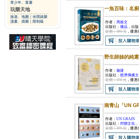
青少年、童書
一魚百味：名廚
玩樂天地
旅遊、地圖
｜
休閒娛樂
漫畫、插圖
｜
限制級
作者：
周振文
出版社：
優品
，出版
定價：380 元
，優惠
野生師姊的純素
作者：
施捷
出版社：
慈濟傳播文
定價：350 元
，優惠
南青山「UN 
作者：
UN GRAIN
出版社：
邦聯文化
，
定價：399 元
，優惠