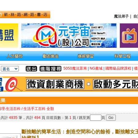
魔法弟子
｜
自
5050魔法眾籌
|
NG書城
|
國際級品牌課程
|
優
料理‧生活百科 / 生活手工百科 全類
果共計
4935
筆，共計
494
頁 目前頁數：第
1
頁 / 跳至第
頁
斷捨離的簡單生活：創造空間和心的餘裕，斷捨離女