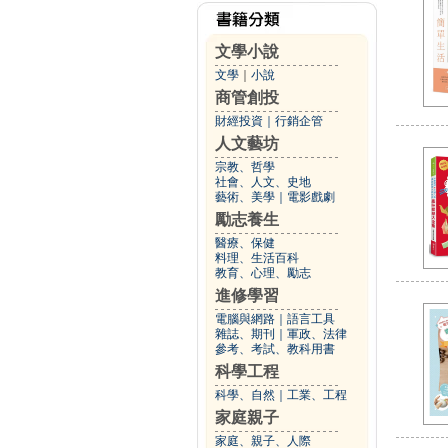
文學小說
文學
｜
小說
商管創投
財經投資
｜
行銷企管
人文藝坊
宗教、哲學
社會、人文、史地
藝術、美學
｜
電影戲劇
勵志養生
醫療、保健
料理、生活百科
教育、心理、勵志
進修學習
電腦與網路
｜
語言工具
雜誌、期刊
｜
軍政、法律
參考、考試、教科用書
科學工程
科學、自然
｜
工業、工程
家庭親子
家庭、親子、人際