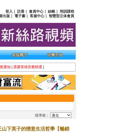
登入
｜
註冊
｜
會員中心
｜
結帳
｜
培訓課程
資出版
｜
電子書
｜
客服中心
｜
智慧型立体會員
惠通知
|
霹靂英雄音樂精選
|
排序依：
王山下英子的愜意生活哲學【暢銷