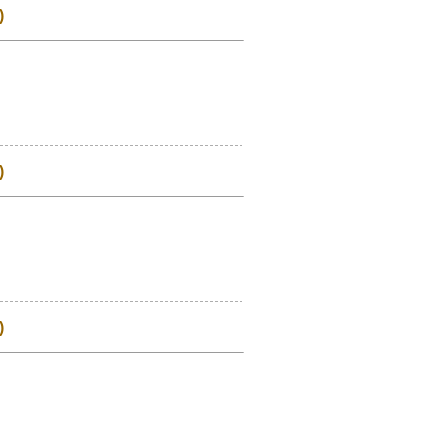
)
)
)