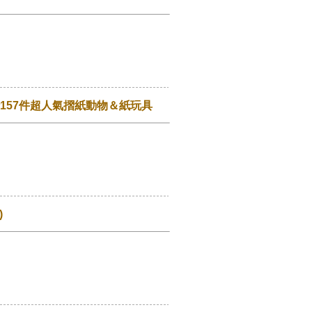
157件超人氣摺紙動物＆紙玩具
)