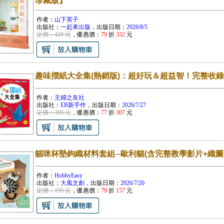
珍藏版】
作者：
山下英子
出版社：
一起來出版
，出版日期：
2026/8/5
定價：420 元
，優惠價：
79
折
332
元
趣味摺紙大全集(熱銷版)：超好玩＆超益智！完整收錄
作者：
主婦之友社
出版社：
EB新手作
，出版日期：
2026/7/27
定價：399 元
，優惠價：
77
折
307
元
貓咪杯墊鉤織材料套組─歐利貓(含完整教學影片+織圖
作者：
HobbyEasy
出版社：
大風文創
，出版日期：
2026/7/20
定價：199 元
，優惠價：
79
折
157
元