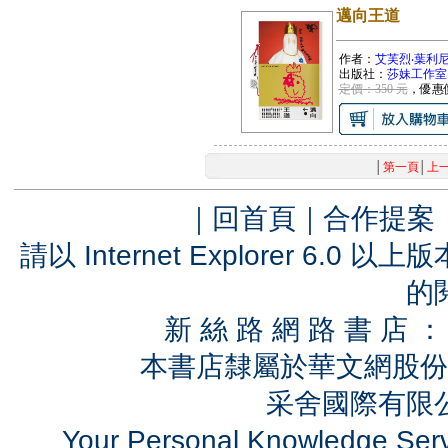
邁向王道
作者：
艾芙烈‧葉利尼克(El
出版社：
莎妹工作室
定價：350 元
，優惠
│
第一頁
│
上
｜
回首頁
｜
合作提案
請以 Internet Explorer 6.
的
新 絲 路 網 路 書 
本書店隸屬於華文網股份
采舍國際有限公司
Your Personal Knowledge Se