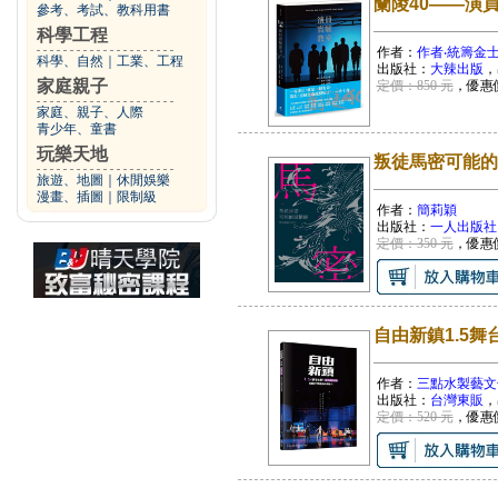
蘭陵40――演員實驗教
參考、考試、教科用書
科學工程
作者：
作者‧統籌金
科學、自然
｜
工業、工程
出版社：
大辣出版
，
家庭親子
定價：850 元
，優惠
家庭、親子、人際
青少年、童書
玩樂天地
叛徒馬密可能的
旅遊、地圖
｜
休閒娛樂
漫畫、插圖
｜
限制級
作者：
簡莉穎
出版社：
一人出版社
定價：350 元
，優惠
自由新鎮1.5
作者：
三點水製藝文
出版社：
台灣東販
，
定價：520 元
，優惠