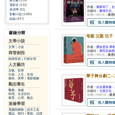
舞台劇
(119)
電影史
(232)
作者：
康斯坦丁．史
表演學
(52)
出版社：
樂律文化
，
影劇小說
(1480)
定價：420 元
，優惠
綜論
(447)
母親 父親 兒
文學小說
文學
｜
小說
作者：
費洛里安‧齊
出版社：
果陀百娛股
商管創投
定價：360 元
，優惠
財經投資
｜
行銷企管
人文藝坊
宗教、哲學
社會、人文、史地
孽子舞台劇二○
藝術、美學
｜
電影戲劇
勵志養生
作者：
白先勇策畫；
醫療、保健
出版社：
允晨文化
，
料理、生活百科
定價：3000 元
，優
教育、心理、勵志
進修學習
電腦與網路
｜
語言工具
雜誌、期刊
｜
軍政、法律