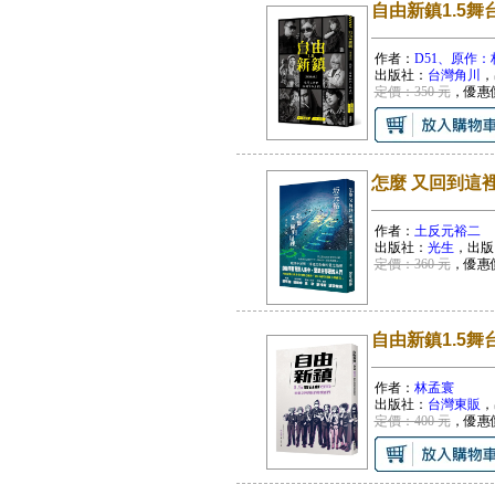
自由新鎮1.5
作者：
D51、原作：
出版社：
台灣角川
，
定價：350 元
，優惠
怎麼 又回到這
作者：
土反元裕二
出版社：
光生
，出版
定價：360 元
，優惠
自由新鎮1.5
作者：
林孟寰
出版社：
台灣東販
，
定價：400 元
，優惠