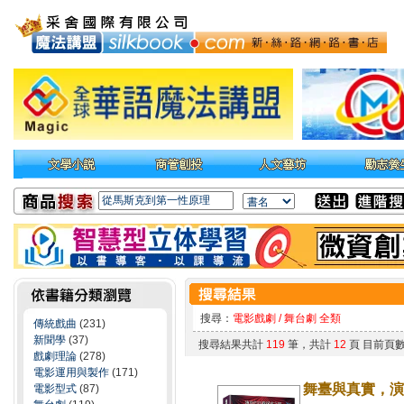
搜尋：
電影戲劇 / 舞台劇 全類
傳統戲曲
(231)
新聞學
(37)
搜尋結果共計
119
筆，共計
12
頁 目前頁
戲劇理論
(278)
電影運用與製作
(171)
舞臺與真實，演
電影型式
(87)