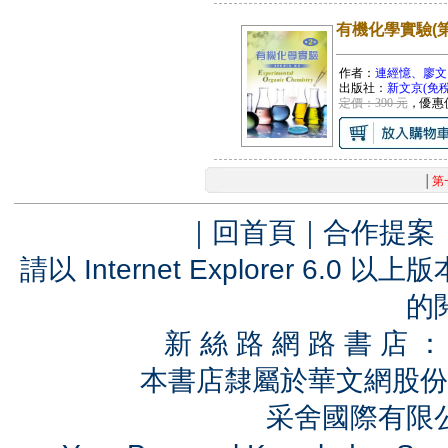
有機化學實驗(第
作者：
連經憶、廖文
出版社：
新文京(免稅
定價：390 元
，優惠
│
第
｜
回首頁
｜
合作提案
請以 Internet Explorer 6.
的
新 絲 路 網 路 書 
本書店隸屬於華文網股份
采舍國際有限公司