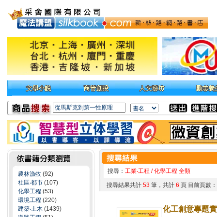
搜尋：
工業‧工程 / 化學工程 全類
農林漁牧
(92)
社區‧都市
(107)
搜尋結果共計
53
筆，共計
6
頁 目前頁數
化學工程
(53)
環境工程
(220)
化工創意專題實
建築‧土木
(1439)