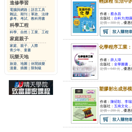
輕課程 生活中
進修學習
電腦與網路
｜
語言工具
作者：
蔡永昌
雜誌、期刊
｜
軍政、法律
出版社：
台科大(勁園
參考、考試、教科用書
定價：300 元
，優惠
科學工程
科學、自然
｜
工業、工程
家庭親子
家庭、親子、人際
化學程序工業：
青少年、童書
玩樂天地
作者：
薛人瑋
旅遊、地圖
｜
休閒娛樂
出版社：
全華圖書
，
漫畫、插圖
｜
限制級
定價：640 元
，優惠
塑膠射出成形模
作者：
陳炤彰、李瑞
出版社：
五南文化
，
定價：200 元
，優惠