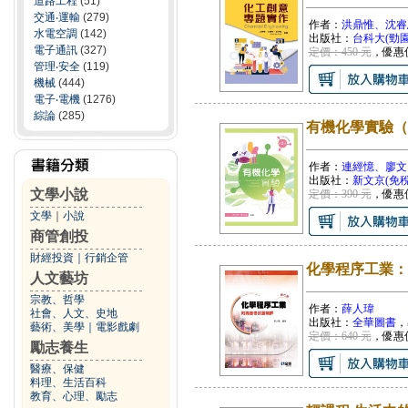
道路工程
(51)
交通‧運輸
(279)
作者：
洪鼎惟、沈睿思
水電空調
(142)
出版社：
台科大(勁園
電子通訊
(327)
定價：450 元
，優惠
管理‧安全
(119)
機械
(444)
電子‧電機
(1276)
綜論
(285)
有機化學實驗（
作者：
連經憶、廖文
出版社：
新文京(免稅
文學小說
定價：390 元
，優惠
文學
｜
小說
商管創投
財經投資
｜
行銷企管
化學程序工業：
人文藝坊
宗教、哲學
作者：
薛人瑋
社會、人文、史地
出版社：
全華圖書
，
藝術、美學
｜
電影戲劇
定價：640 元
，優惠
勵志養生
醫療、保健
料理、生活百科
教育、心理、勵志