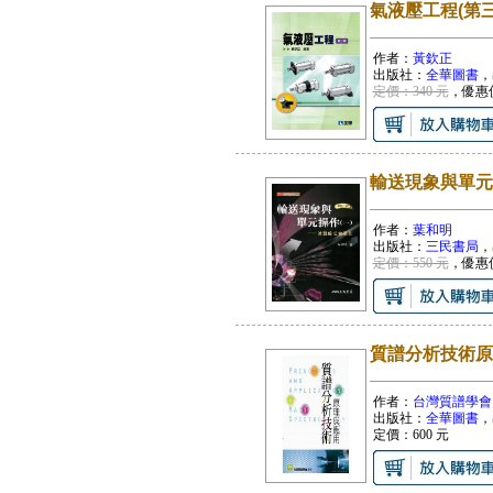
氣液壓工程(第三
作者：
黃欽正
出版社：
全華圖書
，
定價：340 元
，優惠
輸送現象與單元
作者：
葉和明
出版社：
三民書局
，
定價：550 元
，優惠
質譜分析技術原
作者：
台灣質譜學會
出版社：
全華圖書
，
定價：
600
元