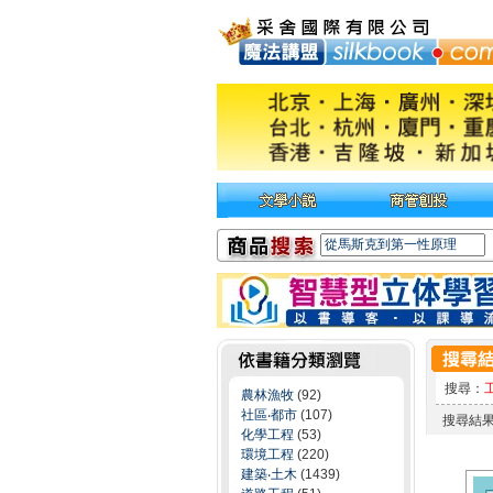
搜尋：
農林漁牧
(92)
社區‧都市
(107)
搜尋結
化學工程
(53)
環境工程
(220)
建築‧土木
(1439)