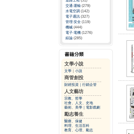
道路工程
(51)
交通‧運輸
(279)
水電空調
(142)
電子通訊
(327)
管理‧安全
(119)
機械
(444)
電子‧電機
(1276)
綜論
(285)
文學小說
文學
｜
小說
商管創投
財經投資
｜
行銷企管
人文藝坊
宗教、哲學
社會、人文、史地
藝術、美學
｜
電影戲劇
勵志養生
醫療、保健
料理、生活百科
教育、心理、勵志