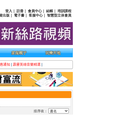
登入
｜
註冊
｜
會員中心
｜
結帳
｜
培訓課程
資出版
｜
電子書
｜
客服中心
｜
智慧型立体會員
惠通知
|
霹靂英雄音樂精選
|
排序依：