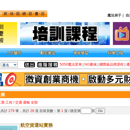
魔法弟子
｜
自
5050魔法眾籌
|
NG書城
|
國際級品牌課程
|
優
工業‧工程 / 交通‧運輸 全類
果共計
279
筆，共計
28
頁 目前頁數：第
1
頁 / 跳至第
頁
航空貨運站實務