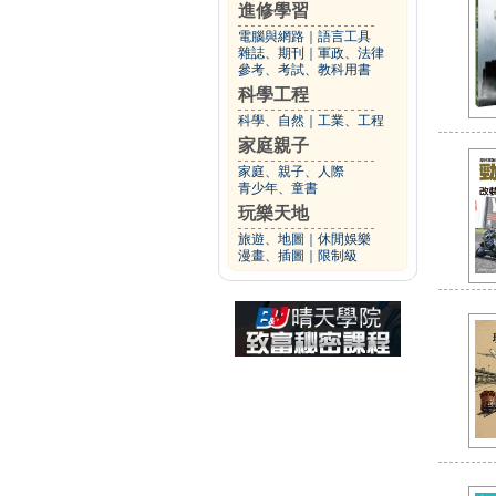
進修學習
電腦與網路
｜
語言工具
雜誌、期刊
｜
軍政、法律
參考、考試、教科用書
科學工程
科學、自然
｜
工業、工程
家庭親子
家庭、親子、人際
青少年、童書
玩樂天地
旅遊、地圖
｜
休閒娛樂
漫畫、插圖
｜
限制級