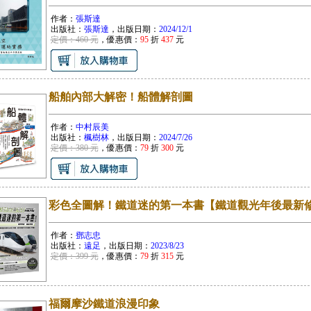
作者：
張斯達
出版社：
張斯達
，出版日期：
2024/12/1
定價：460 元
，優惠價：
95
折
437
元
船舶內部大解密！船體解剖圖
作者：
中村辰美
出版社：
楓樹林
，出版日期：
2024/7/26
定價：380 元
，優惠價：
79
折
300
元
彩色全圖解！鐵道迷的第一本書【鐵道觀光年後最新
作者：
鄧志忠
出版社：
遠足
，出版日期：
2023/8/23
定價：399 元
，優惠價：
79
折
315
元
福爾摩沙鐵道浪漫印象