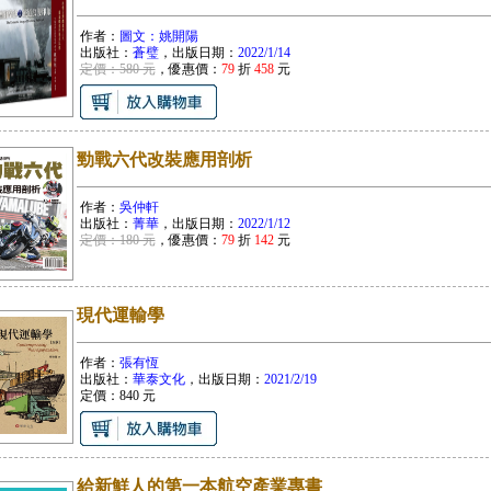
作者：
圖文：姚開陽
出版社：
蒼璧
，出版日期：
2022/1/14
定價：580 元
，優惠價：
79
折
458
元
勁戰六代改裝應用剖析
作者：
吳仲軒
出版社：
菁華
，出版日期：
2022/1/12
定價：180 元
，優惠價：
79
折
142
元
現代運輸學
作者：
張有恆
出版社：
華泰文化
，出版日期：
2021/2/19
定價：
840
元
給新鮮人的第一本航空產業專書