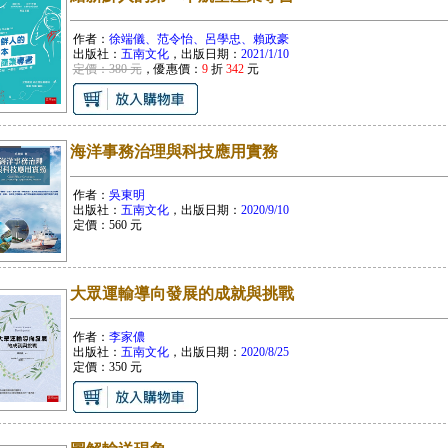
作者：
徐端儀、范令怡、呂學忠、賴政豪
出版社：
五南文化
，出版日期：
2021/1/10
定價：380 元
，優惠價：
9
折
342
元
海洋事務治理與科技應用實務
作者：
吳東明
出版社：
五南文化
，出版日期：
2020/9/10
定價：
560
元
大眾運輸導向發展的成就與挑戰
作者：
李家儂
出版社：
五南文化
，出版日期：
2020/8/25
定價：
350
元