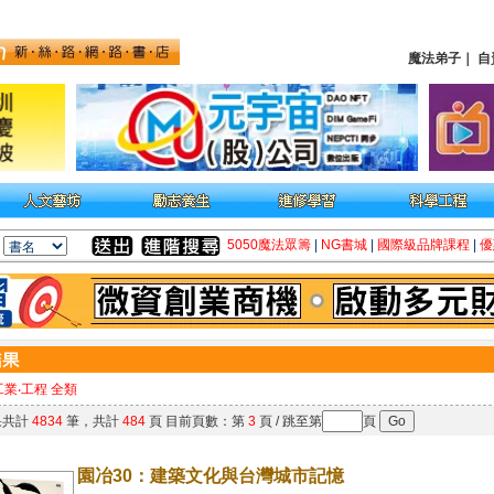
魔法弟子
｜
自
5050魔法眾籌
|
NG書城
|
國際級品牌課程
|
優
工業‧工程 全類
果共計
4834
筆，共計
484
頁 目前頁數：第
3
頁 / 跳至第
頁
園冶30：建築文化與台灣城市記憶