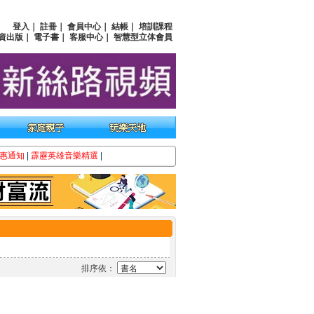
登入
｜
註冊
｜
會員中心
｜
結帳
｜
培訓課程
資出版
｜
電子書
｜
客服中心
｜
智慧型立体會員
惠通知
|
霹靂英雄音樂精選
|
排序依：