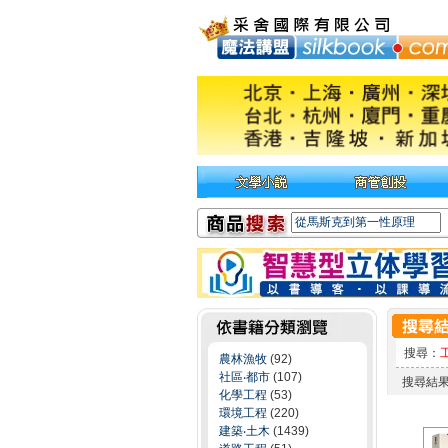
搜尋：
農林漁牧
(92)
社區‧都市
(107)
搜尋結
化學工程
(53)
環境工程
(220)
建築‧土木
(1439)