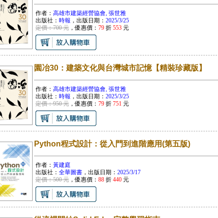
作者：
高雄市建築經營協會, 張世雅
出版社：
時報
，出版日期：
2025/3/25
定價：700 元
，優惠價：
79
折
553
元
園冶30：建築文化與台灣城市記憶【精裝珍藏版】
作者：
高雄市建築經營協會, 張世雅
出版社：
時報
，出版日期：
2025/3/25
定價：950 元
，優惠價：
79
折
751
元
Python程式設計：從入門到進階應用(第五版)
作者：
黃建庭
出版社：
全華圖書
，出版日期：
2025/3/17
定價：500 元
，優惠價：
88
折
440
元