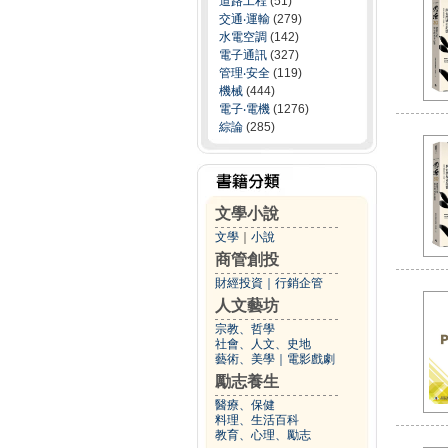
道路工程
(51)
交通‧運輸
(279)
水電空調
(142)
電子通訊
(327)
管理‧安全
(119)
機械
(444)
電子‧電機
(1276)
綜論
(285)
文學小說
文學
｜
小說
商管創投
財經投資
｜
行銷企管
人文藝坊
宗教、哲學
社會、人文、史地
藝術、美學
｜
電影戲劇
勵志養生
醫療、保健
料理、生活百科
教育、心理、勵志