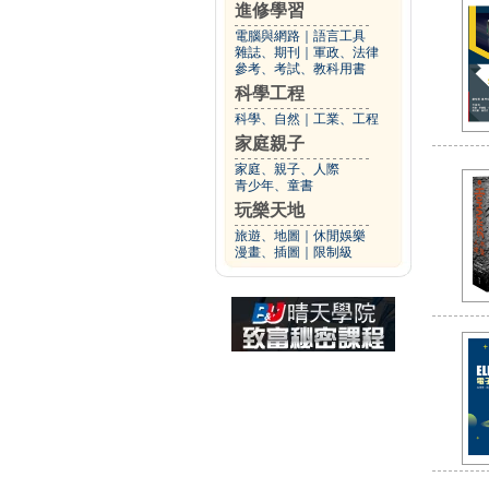
進修學習
電腦與網路
｜
語言工具
雜誌、期刊
｜
軍政、法律
參考、考試、教科用書
科學工程
科學、自然
｜
工業、工程
家庭親子
家庭、親子、人際
青少年、童書
玩樂天地
旅遊、地圖
｜
休閒娛樂
漫畫、插圖
｜
限制級