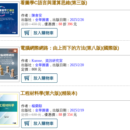
看圖學C語言與運算思維(第三版)
作者：
陳會安
出版社：
全華圖書
，出版日期：
2025/2/26
定價：450 元
，優惠價：
88
折
396
元
電腦網際網路：由上而下的方法(第八版)(國際版)
作者：
Kurose、資訊研究室
出版社：
全華圖書
，出版日期：
2025/2/20
定價：
800
元
工程材料學(第六版)(精裝本)
作者：
楊榮顯
出版社：
全華圖書
，出版日期：
2025/2/19
定價：630 元
，優惠價：
88
折
554
元