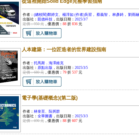
從這裡開始Solid Edge完整學習指南
作者：
(總校閱)鄭婷文、楊淳如 (作者)吳習， 蔡義智， 林彥錡， 劉雨
出版社：
凱德科技
，出版日期：
2025/3/7
定價：950 元
，優惠價：
88
折
836
元
人本建築：一位匠造者的世界建設指南
作者：
托馬斯．海澤維克
出版社：
原點出版
，出版日期：
2025/3/5
定價：680 元
，優惠價：
79
折
537
元
電子學(基礎概念)(第二版)
作者：
林奎至、阮弼群
出版社：
全華圖書
，出版日期：
2025/3/3
定價：690 元
，優惠價：
88
折
607
元