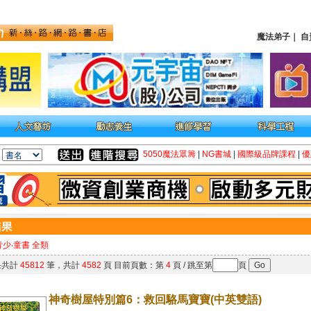
魔法弟子
｜
自
5050魔法眾籌
|
NG書城
|
國際級品牌課程
|
優
青少‧童書 全類
果共計
45812
筆，共計
4582
頁 目前頁數：第
4
頁 / 跳至第
頁
神奇樹屋特別篇6：救回駱馬寶寶(中英雙語)