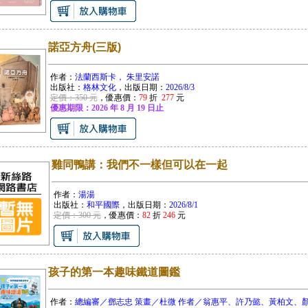
諾亞方舟(三版)
作者：
法蘭西斯卡， 朱里安諾
出版社：
格林文化
，出版日期：
2026/8/3
定價：350 元
，優惠價：
79
折
277
元
優惠期限：2026 年 8 月 19 日止
雞同鴨講：我們不一樣但可以在一起
作者：
湯湯
出版社：
和平國際
，出版日期：
2026/8/1
定價：300 元
，優惠價：
82
折
246
元
孩子的第一本趣味鐵道圖鑑
作者：
總編審／鄧志忠 策畫／杜微 作者／翁惠平、許乃懿、黃柏文、