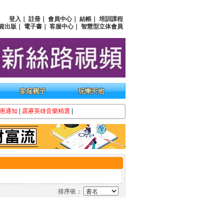
登入
｜
註冊
｜
會員中心
｜
結帳
｜
培訓課程
資出版
｜
電子書
｜
客服中心
｜
智慧型立体會員
惠通知
|
霹靂英雄音樂精選
|
排序依：