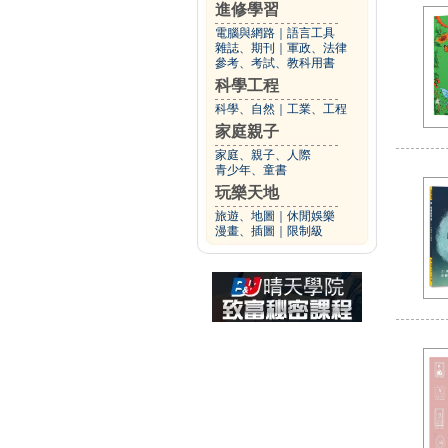
進修學習
電腦與網路
｜
語言工具
雜誌、期刊
｜
軍政、法律
參考、考試、教科用書
科學工程
科學、自然
｜
工業、工程
家庭親子
家庭、親子、人際
青少年、童書
玩樂天地
旅遊、地圖
｜
休閒娛樂
漫畫、插圖
｜
限制級