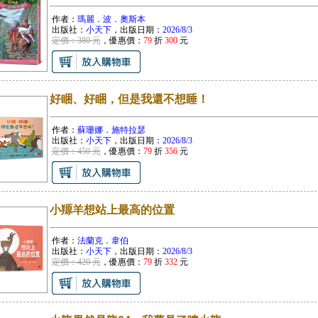
作者：
瑪麗．波．奧斯本
出版社：
小天下
，出版日期：
2026/8/3
定價：380 元
，優惠價：
79
折
300
元
好睏、好睏，但是我還不想睡！
作者：
蘇珊娜．施特拉瑟
出版社：
小天下
，出版日期：
2026/8/3
定價：450 元
，優惠價：
79
折
356
元
小羱羊想站上最高的位置
作者：
法蘭克．韋伯
出版社：
小天下
，出版日期：
2026/8/3
定價：420 元
，優惠價：
79
折
332
元