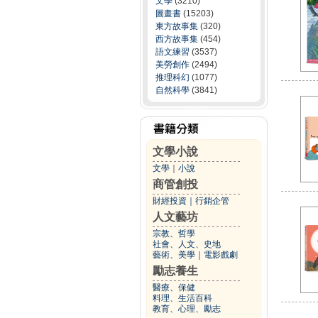
文學
(3210)
圖畫書
(15203)
東方故事集
(320)
西方故事集
(454)
語文練習
(3537)
美勞創作
(2494)
推理科幻
(1077)
自然科學
(3841)
文學小說
文學
｜
小說
商管創投
財經投資
｜
行銷企管
人文藝坊
宗教、哲學
社會、人文、史地
藝術、美學
｜
電影戲劇
勵志養生
醫療、保健
料理、生活百科
教育、心理、勵志