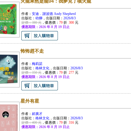
火龍果然是龍04：我夢見了噴火龍
作者：
安迪．謝波德 Andy Shepherd
出版社：
幼獅
，出版日期：
2026/8/3
定價：380 元
，優惠價：
79
折
300
元
優惠期限：2026 年 8 月 19 日止
怖怖趕不走
作者：
梅莉諾
出版社：
格林文化
，出版日期：
2026/8/3
定價：350 元
，優惠價：
79
折
277
元
優惠期限：2026 年 8 月 19 日止
星外有星
作者：
郝廣才
出版社：
格林文化
，出版日期：
2026/8/3
定價：400 元
，優惠價：
79
折
316
元
優惠期限：2026 年 8 月 19 日止