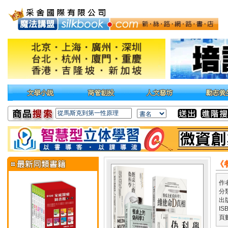
《
作
分
出
IS
頁