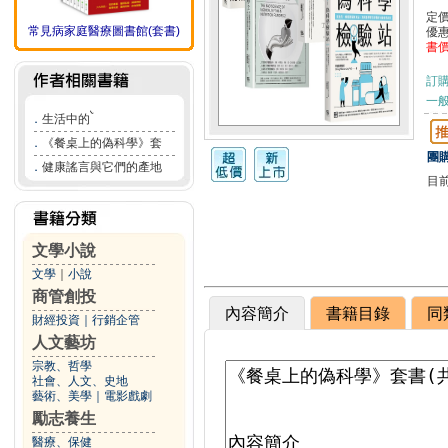
定
常見病家庭醫療圖書館(套書)
優
書
訂
一般
．
生活中的ࠖ
．
《餐桌上的偽科學》套
團購
．
健康謠言與它們的產地
目
文學小說
文學
｜
小說
商管創投
內容簡介
書籍目錄
同
財經投資
｜
行銷企管
人文藝坊
宗教、哲學
社會、人文、史地
藝術、美學
｜
電影戲劇
勵志養生
醫療、保健