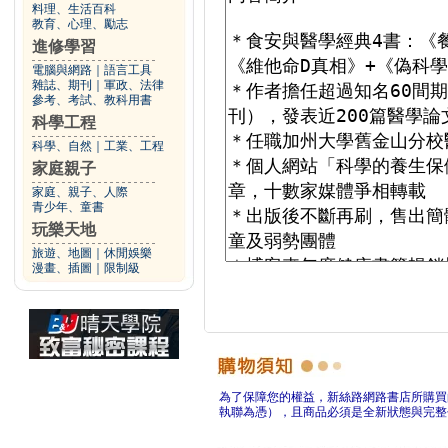
料理、生活百科
教育、心理、勵志
進修學習
電腦與網路
｜
語言工具
雜誌、期刊
｜
軍政、法律
參考、考試、教科用書
科學工程
科學、自然
｜
工業、工程
家庭親子
家庭、親子、人際
青少年、童書
玩樂天地
旅遊、地圖
｜
休閒娛樂
漫畫、插圖
｜
限制級
為了保障您的權益，新絲路網路書店所購買
執聯為憑），且商品必須是全新狀態與完整