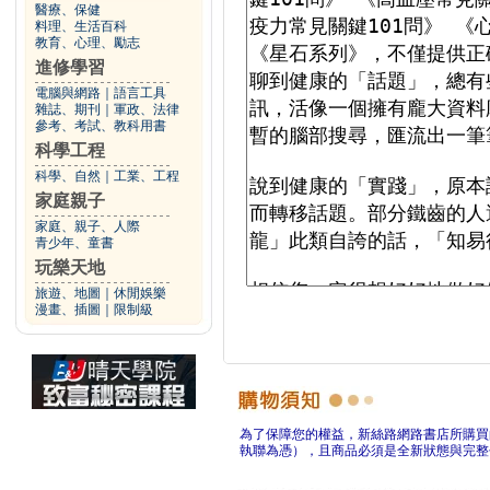
醫療、保健
料理、生活百科
教育、心理、勵志
進修學習
電腦與網路
｜
語言工具
雜誌、期刊
｜
軍政、法律
參考、考試、教科用書
科學工程
科學、自然
｜
工業、工程
家庭親子
家庭、親子、人際
青少年、童書
玩樂天地
旅遊、地圖
｜
休閒娛樂
漫畫、插圖
｜
限制級
為了保障您的權益，新絲路網路書店所購買
執聯為憑），且商品必須是全新狀態與完整