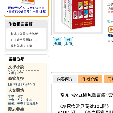
定
圖解經絡穴位按摩速查全書
優
+圖解面診健康養生全書 (2書)
書
暫
．
超準血型星座大解析
團購
．
心血管常見關鍵101
目
．
飲料與調酒概論
文學小說
文學
｜
小說
商管創投
內容簡介
作者介紹
同
財經投資
｜
行銷企管
人文藝坊
宗教、哲學
社會、人文、史地
藝術、美學
｜
電影戲劇
勵志養生