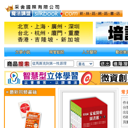
常
作
分
出
IS
頁