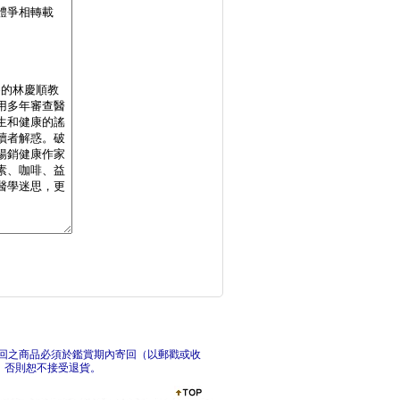
生酮達人經典雙書套組
名醫
訓練呼吸提升心肺功能
《餐
回之商品必須於鑑賞期內寄回（以郵戳或收
，否則恕不接受退貨。