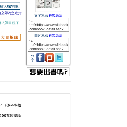
後立即為您進貨
文字連結
複製語法
進入調書程序,
圖片連結
複製語法
分
享