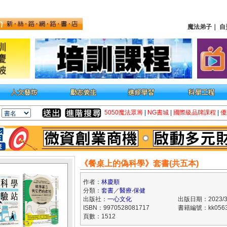
魔法弟子
｜
自
5050魔法眾籌
|
NG書城
|
國際級品牌課程
|
優
《餐桌上的偽科學》套書(共五本)
作者：
林慶順
分類：
套書
／
醫療‧保健
出版社：
一心文化
出版日期：2023/3
ISBN：9970528081717
書籍編號：kk0563
頁數：1512