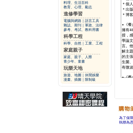
料理、生活百科
教育、心理、勵志
進修學習
電腦與網路
｜
語言工具
雜誌、期刊
｜
軍政、法律
參考、考試、教科用書
科學工程
科學、自然
｜
工業、工程
家庭親子
家庭、親子、人際
青少年、童書
玩樂天地
旅遊、地圖
｜
休閒娛樂
漫畫、插圖
｜
限制級
為了保
執聯為憑