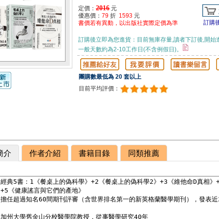
2016
定價：
元
優惠價：
79
折
1593
元
訂購
書價若有異動，以出版社實際定價為準
訂購後立即為您進貨：目前無庫存量,讀者下訂後,開始
一般天數約為2-10工作日(不含例假日)。
團購數最低為 20 套以上
目前平均評價：
簡介
作者介紹
書籍目錄
同類推薦