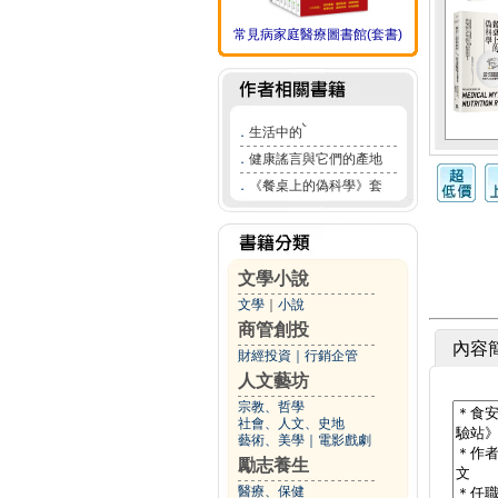
常見病家庭醫療圖書館(套書)
．
生活中的ࠖ
．
健康謠言與它們的產地
．
《餐桌上的偽科學》套
文學小說
文學
｜
小說
商管創投
內容
財經投資
｜
行銷企管
人文藝坊
宗教、哲學
社會、人文、史地
藝術、美學
｜
電影戲劇
勵志養生
醫療、保健