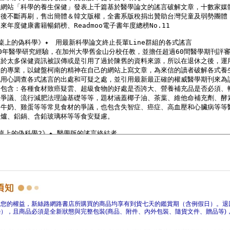
障您的權益，新絲路網路書店所購買的商品均享有到貨七天的鑑賞期（含例假日）。退
），且商品必須是全新狀態與完整包裝(商品、附件、內外包裝、隨貨文件、贈品等)