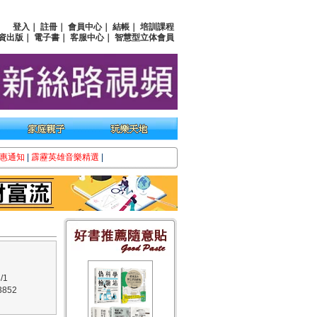
登入
｜
註冊
｜
會員中心
｜
結帳
｜
培訓課程
資出版
｜
電子書
｜
客服中心
｜
智慧型立体會員
惠通知
|
霹靂英雄音樂精選
|
/1
852