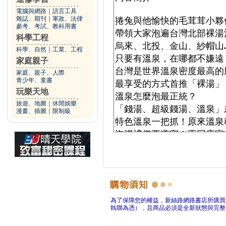
電腦與網路
｜
語言工具
雜誌、期刊
｜
軍政、法律
參考、考試、教科用書
科學工程
科學、自然
｜
工業、工程
家庭親子
家庭、親子、人際
青少年、童書
玩樂天地
旅遊、地圖
｜
休閒娛樂
漫畫、插圖
｜
限制級
為了保障您的權益，新絲路網路書店所購買
執聯為憑），且商品必須是全新狀態與完整