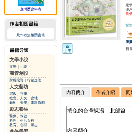
定
臺灣歷史年表
優
書
暫
此作者無相關書籍
團購
目
文學小說
文學
｜
小說
商管創投
財經投資
｜
行銷企管
人文藝坊
內容簡介
作者介紹
同
宗教、哲學
社會、人文、史地
藝術、美學
｜
電影戲劇
勵志養生
醫療、保健
料理、生活百科
教育、心理、勵志
進修學習