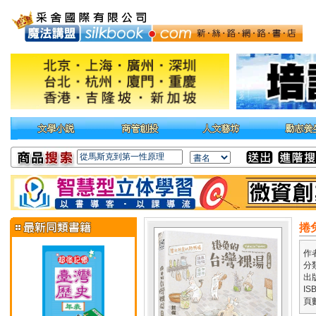
捲
作
分
出
IS
頁