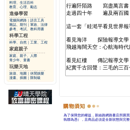
料理、生活百科
教育、心理、勵志
進修學習
電腦與網路
｜
語言工具
雜誌、期刊
｜
軍政、法律
參考、考試、教科用書
科學工程
科學、自然
｜
工業、工程
家庭親子
家庭、親子、人際
青少年、童書
玩樂天地
旅遊、地圖
｜
休閒娛樂
漫畫、插圖
｜
限制級
為了保障您的權益，新絲路網路書店所購買
執聯為憑），且商品必須是全新狀態與完整