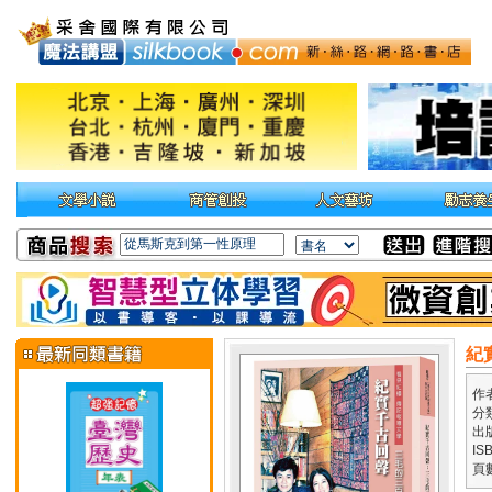
紀
作
分
出
IS
頁