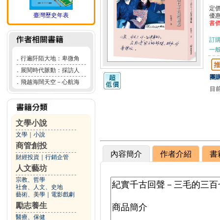
定
臺灣歷史年表
優
書
訂
一般
．
行遍阡陌大地：卑微角
．
展閱時代脈動：採訪人
團購
．
飛越海闊天空－心航海
目
文學小說
文學
｜
小說
商管創投
內容簡介
作者介紹
書
財經投資
｜
行銷企管
人文藝坊
宗教、哲學
社會、人文、史地
藝術、美學
｜
電影戲劇
勵志養生
醫療、保健