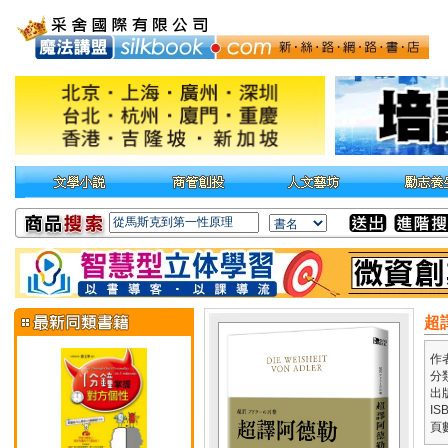
超
作
分
出
IS
頁