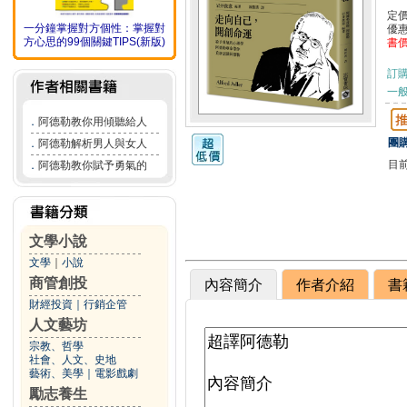
定
一分鐘掌握對方個性：掌握對
優
方心思的99個關鍵TIPS(新版)
書
訂
一般
．
阿德勒教你用傾聽給人
團購
．
阿德勒解析男人與女人
目
．
阿德勒教你賦予勇氣的
文學小說
文學
｜
小說
商管創投
內容簡介
作者介紹
書
財經投資
｜
行銷企管
人文藝坊
宗教、哲學
社會、人文、史地
藝術、美學
｜
電影戲劇
勵志養生