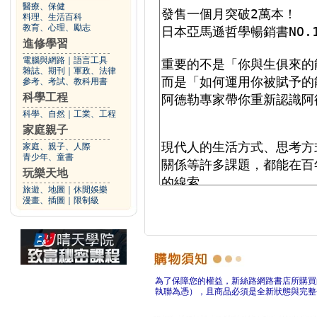
醫療、保健
料理、生活百科
教育、心理、勵志
進修學習
電腦與網路
｜
語言工具
雜誌、期刊
｜
軍政、法律
參考、考試、教科用書
科學工程
科學、自然
｜
工業、工程
家庭親子
家庭、親子、人際
青少年、童書
玩樂天地
旅遊、地圖
｜
休閒娛樂
漫畫、插圖
｜
限制級
為了保障您的權益，新絲路網路書店所購買
執聯為憑），且商品必須是全新狀態與完整