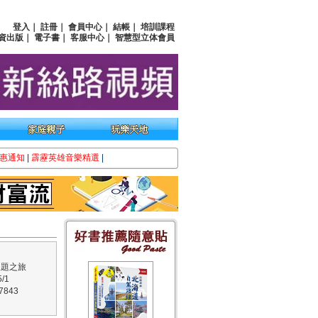
登入
｜
註冊
｜
會員中心
｜
結帳
｜
培訓課程
資出版
｜
電子書
｜
客服中心
｜
智慧型立体會員
惠通知
|
霹靂英雄音樂精選
|
主題之旅
/1
7843