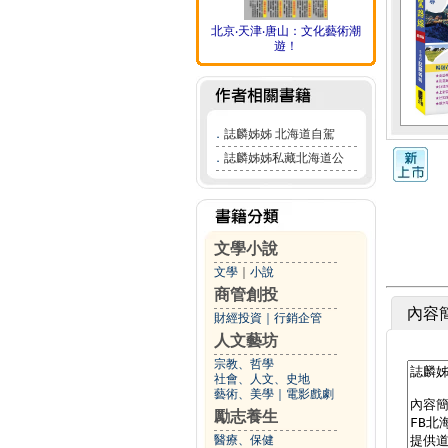
北京‧天津‧唐山：文化藝術潮
遊！
．
誌麟姊姊 北海道自駕
．
誌麟姊姊私藏北海道公
文學小說
文學
｜
小說
商管創投
內容
財經投資
｜
行銷企管
人文藝坊
宗教、哲學
社會、人文、史地
藝術、美學
｜
電影戲劇
勵志養生
醫療、保健