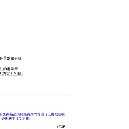
首爾：最新‧最前線‧
追夢
全日本空弁＆空港伴手
札幌
回之商品必須於鑑賞期內寄回（以郵戳或收
，否則恕不接受退貨。