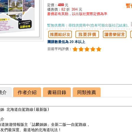
480
定價：
元
暫
優惠價：
82
折
394
元
書價若有異動，以出版社實際定價為準
暫無供應商：尋找供貨商中(也有可能出版社已結束)。
團購數最低為 20 本以上
目前平均評價：
簡介
作者介紹
書籍目錄
同類推薦