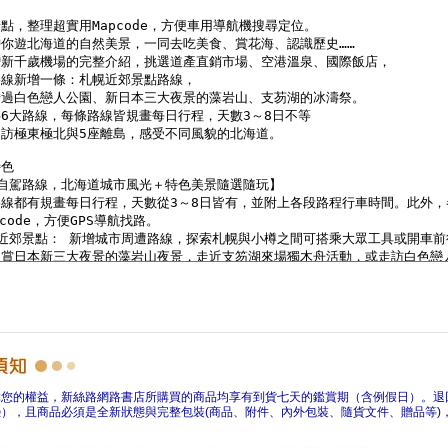
障您的權益，新絲路網路書店所購買的商品均享有到貨七天的鑑賞期（含例假日）。退
），且商品必須是全新狀態與完整包裝(商品、附件、內外包裝、隨貨文件、贈品等)