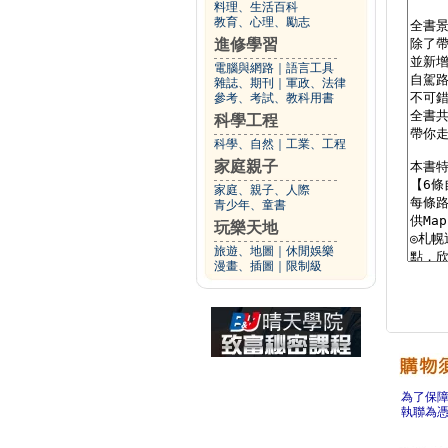
料理、生活百科
教育、心理、勵志
進修學習
電腦與網路
｜
語言工具
雜誌、期刊
｜
軍政、法律
參考、考試、教科用書
科學工程
科學、自然
｜
工業、工程
家庭親子
家庭、親子、人際
青少年、童書
玩樂天地
旅遊、地圖
｜
休閒娛樂
漫畫、插圖
｜
限制級
為了保
執聯為憑