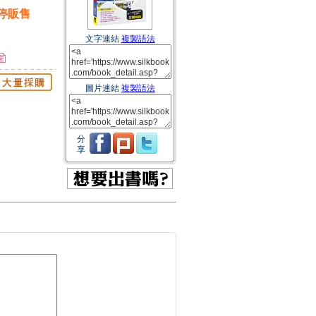
停販售
文字連結
複製語法
圖片連結
複製語法
分
享