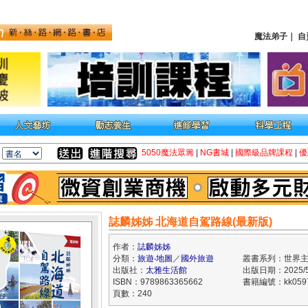
魔法弟子
｜
自
5050魔法眾籌
|
NG書城
|
國際級品牌課程
|
優
誌麟姊姊 北海道自駕路線(最新版)
作者：
誌麟姊姊
分類：
旅遊‧地圖
／
國外旅遊
叢書系列：世界
出版社：
太雅生活館
出版日期：2025/5
ISBN：9789863365662
書籍編號：kk059
頁數：240