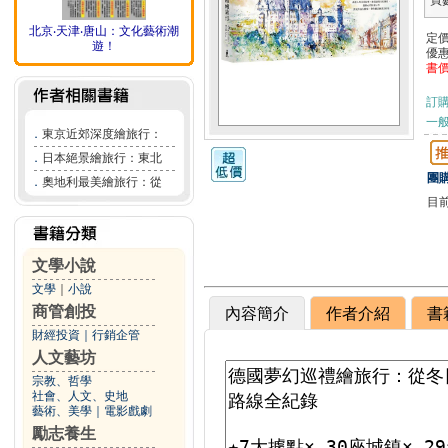
頁
北京‧天津‧唐山：文化藝術潮
定
遊！
優
書
訂
一般
．
東京近郊深度繪旅行：
．
日本絕景繪旅行：東北
團購
．
奧地利最美繪旅行：從
目
文學小說
文學
｜
小說
商管創投
內容簡介
作者介紹
書
財經投資
｜
行銷企管
人文藝坊
宗教、哲學
社會、人文、史地
藝術、美學
｜
電影戲劇
勵志養生