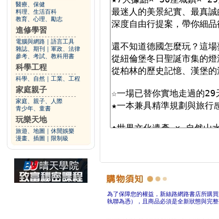
醫療、保健
料理、生活百科
教育、心理、勵志
進修學習
電腦與網路
｜
語言工具
雜誌、期刊
｜
軍政、法律
參考、考試、教科用書
科學工程
科學、自然
｜
工業、工程
家庭親子
家庭、親子、人際
青少年、童書
玩樂天地
旅遊、地圖
｜
休閒娛樂
漫畫、插圖
｜
限制級
為了保障您的權益，新絲路網路書店所購買
執聯為憑），且商品必須是全新狀態與完整