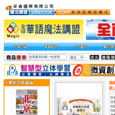
德
斯
作
分
出
IS