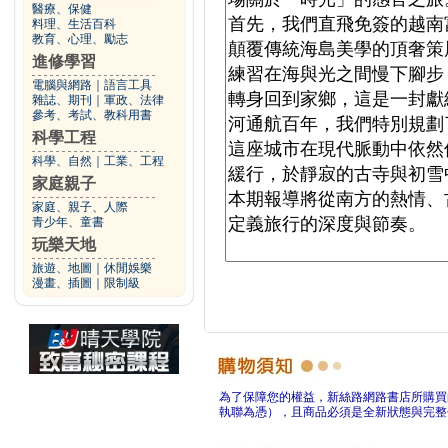
醫療、保健
料理、生活百科
教育、心理、勵志
進修學習
電腦與網路
｜
語言工具
雜誌、期刊
｜
軍政、法律
參考、考試、教科用書
科學工程
科學、自然
｜
工業、工程
家庭親子
家庭、親子、人際
青少年、童書
玩樂天地
旅遊、地圖
｜
休閒娛樂
漫畫、插圖
｜
限制級
為了保障您的權益，新絲路網路書店所購買
執聯為憑），且商品必須是全新狀態與完整