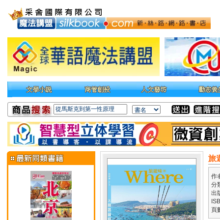
旅
作
分
出
IS
頁