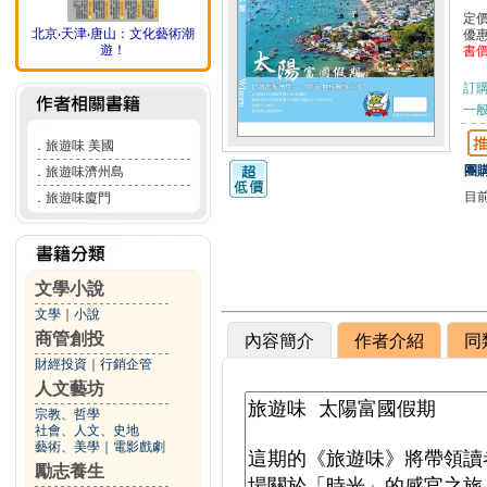
定
北京‧天津‧唐山：文化藝術潮
優
遊！
書
訂
一般
．
旅遊味 美國
團購
．
旅遊味濟州島
目
．
旅遊味廈門
文學小說
文學
｜
小說
商管創投
內容簡介
作者介紹
同
財經投資
｜
行銷企管
人文藝坊
宗教、哲學
社會、人文、史地
藝術、美學
｜
電影戲劇
勵志養生