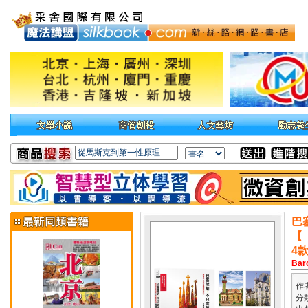
巴
【
4
Barc
作
分