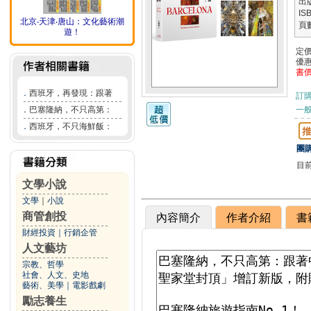
出
IS
北京‧天津‧唐山：文化藝術潮
頁
遊！
定
優
書
．
西班牙，再發現：跟著
訂
．
巴塞隆納，不只高第：
一般
．
西班牙，不只海鮮飯：
團購
目
文學小說
文學
｜
小說
商管創投
內容簡介
作者介紹
書
財經投資
｜
行銷企管
人文藝坊
宗教、哲學
社會、人文、史地
藝術、美學
｜
電影戲劇
勵志養生