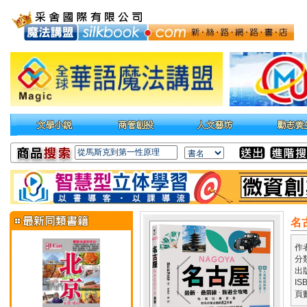
名
作
分
出
IS
頁