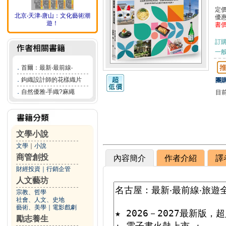
定
北京‧天津‧唐山：文化藝術潮
優
遊！
書
訂
一般
．
首爾：最新‧最前線‧
．
鉤織設計師的花樣織片
團購
．
自然優雅‧手織?麻繩
目
文學小說
文學
｜
小說
商管創投
內容簡介
作者介紹
譯
財經投資
｜
行銷企管
人文藝坊
宗教、哲學
社會、人文、史地
藝術、美學
｜
電影戲劇
勵志養生