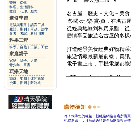
醫療、保健
料理、生活百科
教育、心理、勵志
進修學習
電腦與網路
｜
語言工具
雜誌、期刊
｜
軍政、法律
參考、考試、教科用書
科學工程
科學、自然
｜
工業、工程
家庭親子
家庭、親子、人際
青少年、童書
玩樂天地
旅遊、地圖
｜
休閒娛樂
漫畫、插圖
｜
限制級
為了保障您的權益，新絲路網路書店所購買
執聯為憑），且商品必須是全新狀態與完整