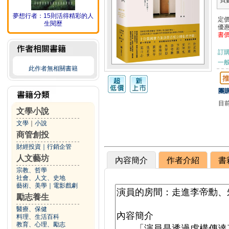
頁
夢想行者：15則活得精彩的人
定
生閱歷
優
書
訂
一般
此作者無相關書籍
團購
目
文學小說
文學
｜
小說
商管創投
財經投資
｜
行銷企管
人文藝坊
內容簡介
作者介紹
書
宗教、哲學
社會、人文、史地
藝術、美學
｜
電影戲劇
勵志養生
醫療、保健
料理、生活百科
教育、心理、勵志