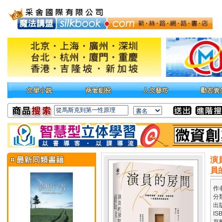
演
員
作
分
出
IS