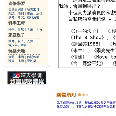
進修學習
電腦與網路
｜
語言工具
雜誌、期刊
｜
軍政、法律
參考、考試、教科用書
科學工程
科學、自然
｜
工業、工程
家庭親子
家庭、親子、人際
青少年、童書
玩樂天地
旅遊、地圖
｜
休閒娛樂
漫畫、插圖
｜
限制級
為了保障您的權益，新絲路網路書店所購買
執聯為憑），且商品必須是全新狀態與完整