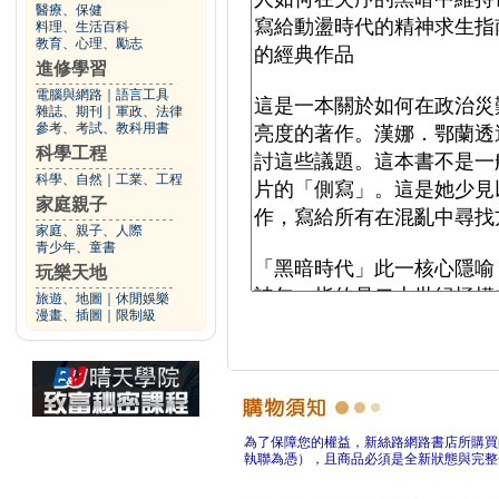
醫療、保健
料理、生活百科
教育、心理、勵志
進修學習
電腦與網路
｜
語言工具
雜誌、期刊
｜
軍政、法律
參考、考試、教科用書
科學工程
科學、自然
｜
工業、工程
家庭親子
家庭、親子、人際
青少年、童書
玩樂天地
旅遊、地圖
｜
休閒娛樂
漫畫、插圖
｜
限制級
為了保障您的權益，新絲路網路書店所購買
執聯為憑），且商品必須是全新狀態與完整