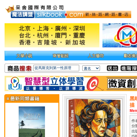
黑
描
Men
作
分
出
IS