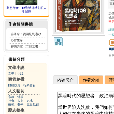
頁
夢想行者：15則活得精彩的人
生閱歷
定
優
書
訂
．
論革命：從混亂到憲政
一般
．
心智生命
．
鄂蘭講堂（二冊套書）
團購
目
文學小說
文學
｜
小說
商管創投
內容簡介
作者介紹
譯
財經投資
｜
行銷企管
人文藝坊
宗教、哲學
社會、人文、史地
藝術、美學
｜
電影戲劇
勵志養生