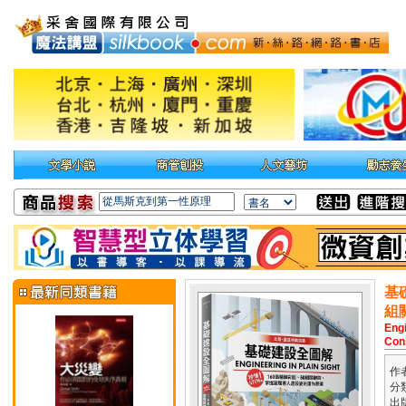
基
組
Engi
Con
作
分
出