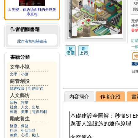
IS
頁
大災變：你必須面對的全球失
序真相
定
優
書
訂
此作者無相關書籍
一般
團購
文學小說
目
文學
｜
小說
商管創投
財經投資
｜
行銷企管
人文藝坊
內容簡介
作者介紹
書
宗教、哲學
社會、人文、史地
藝術、美學
｜
電影戲劇
勵志養生
醫療、保健
料理、生活百科
教育、心理、勵志