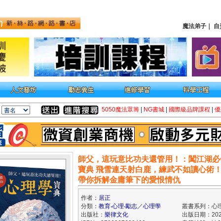
魔法弟子
｜
自
5050魔法眾籌
|
NG書城
|
國際級品牌課程
|
優
師父，這玩意比功夫還管用！：闖江湖必
寶典 飛雪連天射白鹿，練武不如讀心術
帶你拆解金庸筆下的愛恨情仇
作者：
居正
分類：
教育‧心理‧勵志
／
心理學
叢書系列：心
出版社：
樂律文化
出版日期：2025