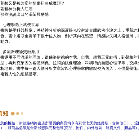
障您的權益，新絲路網路書店所購買的商品均享有到貨七天的鑑賞期（含例假日）。退
），且商品必須是全新狀態與完整包裝(商品、附件、內外包裝、隨貨文件、贈品等)