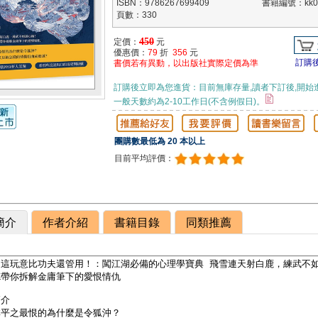
ISBN：9786267699409
書籍編號：kk05
頁數：330
450
定價：
元
優惠價：
79
折
356
元
訂購
書價若有異動，以出版社實際定價為準
訂購後立即為您進貨：目前無庫存量,讀者下訂後,開始
一般天數約為2-10工作日(不含例假日)。
團購數最低為 20 本以上
目前平均評價：
簡介
作者介紹
書籍目錄
同類推薦