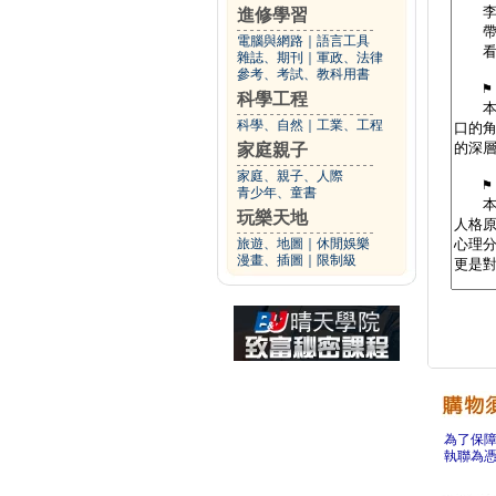
進修學習
電腦與網路
｜
語言工具
雜誌、期刊
｜
軍政、法律
參考、考試、教科用書
科學工程
科學、自然
｜
工業、工程
家庭親子
家庭、親子、人際
青少年、童書
玩樂天地
旅遊、地圖
｜
休閒娛樂
漫畫、插圖
｜
限制級
為了保
執聯為憑