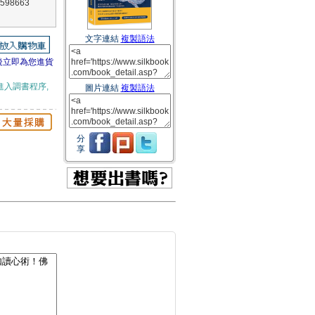
98663
文字連結
複製語法
後立即為您進貨
進入調書程序,
圖片連結
複製語法
分
享