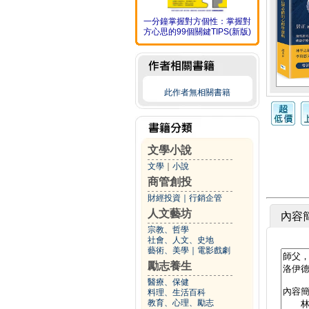
一分鐘掌握對方個性：掌握對
方心思的99個關鍵TIPS(新版)
此作者無相關書籍
文學小說
文學
｜
小說
商管創投
財經投資
｜
行銷企管
人文藝坊
內容
宗教、哲學
社會、人文、史地
藝術、美學
｜
電影戲劇
勵志養生
醫療、保健
料理、生活百科
教育、心理、勵志