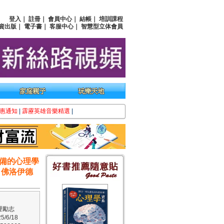
登入
｜
註冊
｜
會員中心
｜
結帳
｜
培訓課程
資出版
｜
電子書
｜
客服中心
｜
智慧型立体會員
惠通知
|
霹靂英雄音樂精選
|
備的心理學
！佛洛伊德
理勵志
/6/18