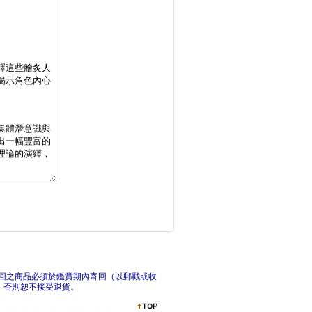
讓步之前，先看穿再談
正常
ADHD不被卡住的人
動機
回之商品必須於鑑賞期內寄回（以郵戳或收
，否則恕不接受退貨。