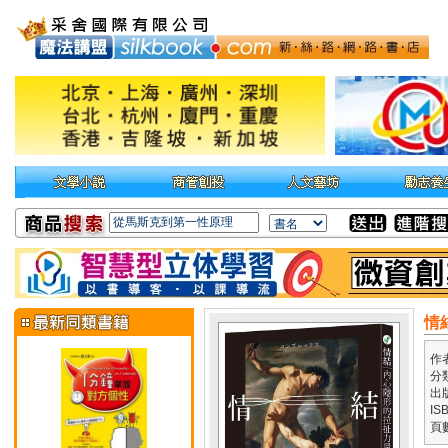
情
作
分
出
IS
頁