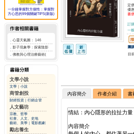
定
一分鐘掌握對方個性：掌握對
優
方心思的99個關鍵TIPS(新版)
書
訂
一般
．
心靈天氣圖： 146
團購
．
影子現象學：探索陰影
目
．
佛教與心理治療藝術(
文學小說
文學
｜
小說
商管創投
內容簡介
作者介紹
書
財經投資
｜
行銷企管
人文藝坊
宗教、哲學
社會、人文、史地
藝術、美學
｜
電影戲劇
勵志養生