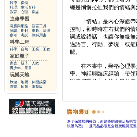
醫療、保健
料理、生活百科
教育、心理、勵志
進修學習
電腦與網路
｜
語言工具
雜誌、期刊
｜
軍政、法律
參考、考試、教科用書
科學工程
科學、自然
｜
工業、工程
家庭親子
家庭、親子、人際
青少年、童書
玩樂天地
旅遊、地圖
｜
休閒娛樂
漫畫、插圖
｜
限制級
為了保障您的權益，新絲路網路書店所購買
執聯為憑），且商品必須是全新狀態與完整