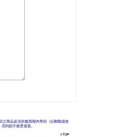
原來如此！英文的「為
自學
打造成功習慣的英語抄
G
回之商品必須於鑑賞期內寄回（以郵戳或收
，否則恕不接受退貨。