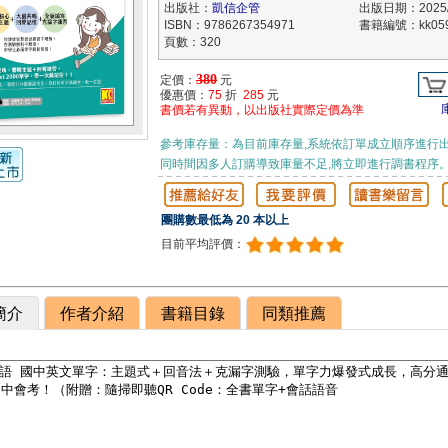
出版社：
凱信企管
出版日期：2025/
ISBN：9786267354971
書籍編號：kk059
頁數：320
380
定價：
元
優惠價：
75
折
285
元
書價若有異動，以出版社實際定價為準
參考庫存量：為目前庫存量,系統依訂單成立順序進行出
同時間因多人訂購導致庫量不足,將立即進行調書程序
團購數最低為 20 本以上
目前平均評價：
簡介
作者介紹
書籍目錄
同類推薦