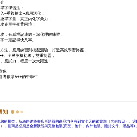
障您的權益，新絲路網路書店所購買的商品均享有到貨七天的鑑賞期（含例假日）。退
），且商品必須是全新狀態與完整包裝(商品、附件、內外包裝、隨貨文件、贈品等)