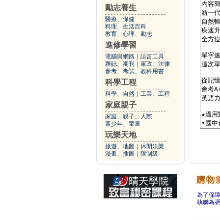
勵志養生
醫療、保健
料理、生活百科
教育、心理、勵志
進修學習
電腦與網路
｜
語言工具
雜誌、期刊
｜
軍政、法律
參考、考試、教科用書
科學工程
科學、自然
｜
工業、工程
家庭親子
家庭、親子、人際
青少年、童書
玩樂天地
旅遊、地圖
｜
休閒娛樂
漫畫、插圖
｜
限制級
為了保
執聯為憑