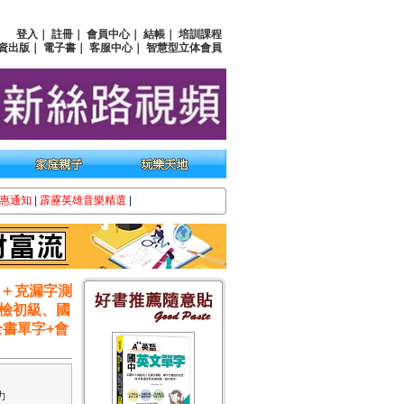
登入
｜
註冊
｜
會員中心
｜
結帳
｜
培訓課程
資出版
｜
電子書
｜
客服中心
｜
智慧型立体會員
惠通知
|
霹靂英雄音樂精選
|
法＋克漏字測
檢初級、國
全書單字+會
力