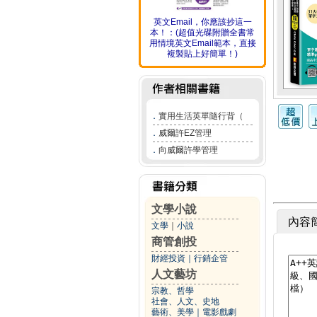
英文Email，你應該抄這一
本！：(超值光碟附贈全書常
用情境英文Email範本，直接
複製貼上好簡單！)
．
實用生活英單隨行背（
．
威爾許EZ管理
．
向威爾許學管理
文學小說
內容
文學
｜
小說
商管創投
財經投資
｜
行銷企管
人文藝坊
宗教、哲學
社會、人文、史地
藝術、美學
｜
電影戲劇