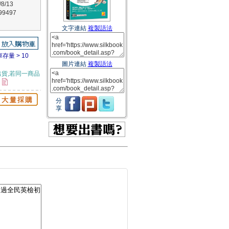
8/13
9497
文字連結
複製語法
庫存量 > 10
圖片連結
複製語法
貨,若同一商品
。
分
享