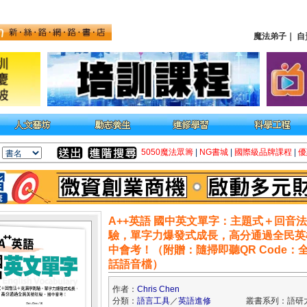
魔法弟子
｜
自
5050魔法眾籌
|
NG書城
|
國際級品牌課程
|
優
A++英語 國中英文單字：主題式＋回音
驗，單字力爆發式成長，高分通過全民英
中會考！（附贈：隨掃即聽QR Code：
話語音檔）
作者：
Chris Chen
分類：
語言工具
／
英語進修
叢書系列：語研