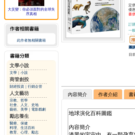
定
大災變：你必須面對的全球失
優
序真相
書
訂
一般
此作者無相關書籍
團購
目
文學小說
文學
｜
小說
商管創投
財經投資
｜
行銷企管
人文藝坊
內容簡介
作者介紹
書
宗教、哲學
社會、人文、史地
藝術、美學
｜
電影戲劇
勵志養生
醫療、保健
料理、生活百科
教育、心理、勵志