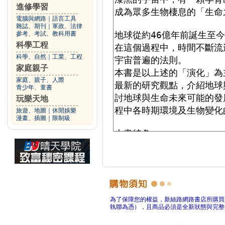
進修學習
電腦與網路
｜
語言工具
雜誌、期刊
｜
軍政、法律
參考、考試、教科用書
科學工程
科學、自然
｜
工業、工程
家庭親子
家庭、親子、人際
青少年、童書
玩樂天地
旅遊、地圖
｜
休閒娛樂
漫畫、插圖
｜
限制級
為了保障您的權益，新絲路網路書店所購買
執聯為憑），且商品必須是全新狀態與完整