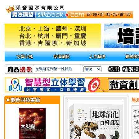
地
作
分
出
IS
頁