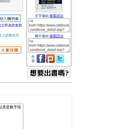
00020
文字連結
複製語法
後立即為您進貨
進入調書程序,
圖片連結
複製語法
分
享