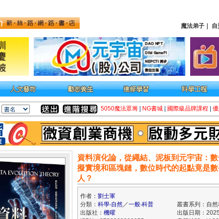
魔法弟子
｜
自
5050魔法眾籌
|
NG書城
|
國際級品牌課程
|
優
資料演化論，從繩結、泥板到元宇宙：數
擬實境和區塊鏈，數位時代的起點竟是數
人？
作者：
劉士軍
分類：
科學‧自然
／
一般‧科普
叢書系列：自然
出版社：
機曜
出版日期：2025/