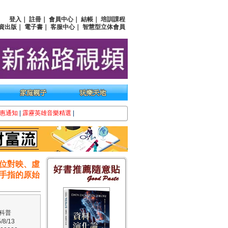
登入
｜
註冊
｜
會員中心
｜
結帳
｜
培訓課程
資出版
｜
電子書
｜
客服中心
｜
智慧型立体會員
惠通知
|
霹靂英雄音樂精選
|
位對映、虛
手指的原始
科普
8/13