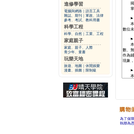
進修學習
電腦與網路
｜
語言工具
雜誌、期刊
｜
軍政、法律
參考、考試、教科用書
科學工程
科學、自然
｜
工業、工程
家庭親子
家庭、親子、人際
青少年、童書
玩樂天地
旅遊、地圖
｜
休閒娛樂
漫畫、插圖
｜
限制級
為了保
執聯為憑