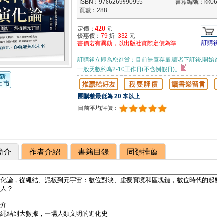
ISBN：9786269990955
書籍編號：kk06
頁數：288
420
定價：
元
優惠價：
79
折
332
元
訂購
書價若有異動，以出版社實際定價為準
訂購後立即為您進貨：目前無庫存量,讀者下訂後,開始
一般天數約為2-10工作日(不含例假日)。
團購數最低為 20 本以上
目前平均評價：
簡介
作者介紹
書籍目錄
同類推薦