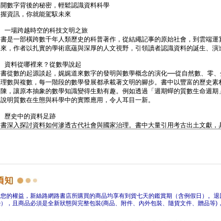
障您的權益，新絲路網路書店所購買的商品均享有到貨七天的鑑賞期（含例假日）。退
），且商品必須是全新狀態與完整包裝(商品、附件、內外包裝、隨貨文件、贈品等)