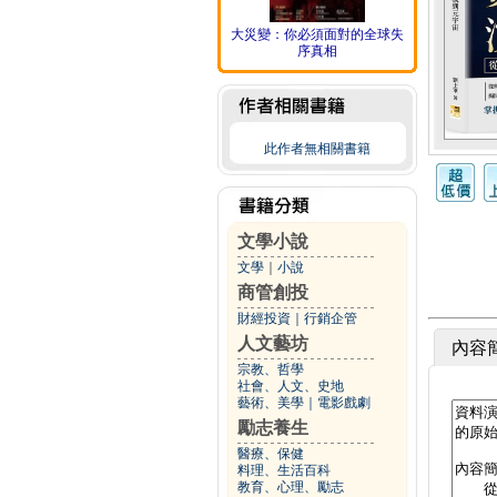
大災變：你必須面對的全球失
序真相
此作者無相關書籍
文學小說
文學
｜
小說
商管創投
財經投資
｜
行銷企管
人文藝坊
內容
宗教、哲學
社會、人文、史地
藝術、美學
｜
電影戲劇
勵志養生
醫療、保健
料理、生活百科
教育、心理、勵志