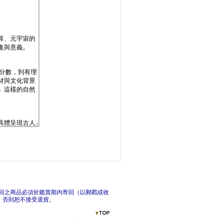
燒杯君和他的化學實驗
從來
日本職人的科學：從和
回之商品必須於鑑賞期內寄回（以郵戳或收
，否則恕不接受退貨。