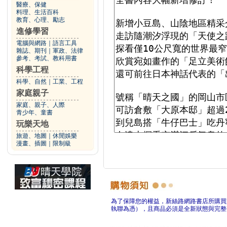
醫療、保健
料理、生活百科
教育、心理、勵志
進修學習
電腦與網路
｜
語言工具
雜誌、期刊
｜
軍政、法律
參考、考試、教科用書
科學工程
科學、自然
｜
工業、工程
家庭親子
家庭、親子、人際
青少年、童書
玩樂天地
旅遊、地圖
｜
休閒娛樂
漫畫、插圖
｜
限制級
為了保障您的權益，新絲路網路書店所購買
執聯為憑），且商品必須是全新狀態與完整