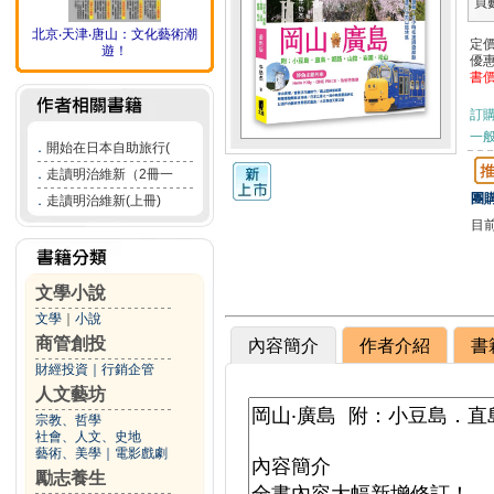
頁
北京‧天津‧唐山：文化藝術潮
定
遊！
優
書
訂
一般
．
開始在日本自助旅行(
．
走讀明治維新（2冊一
團購
．
走讀明治維新(上冊)
目
文學小說
文學
｜
小說
商管創投
內容簡介
作者介紹
書
財經投資
｜
行銷企管
人文藝坊
宗教、哲學
社會、人文、史地
藝術、美學
｜
電影戲劇
勵志養生