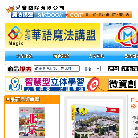
岡
松
作
分
出
IS