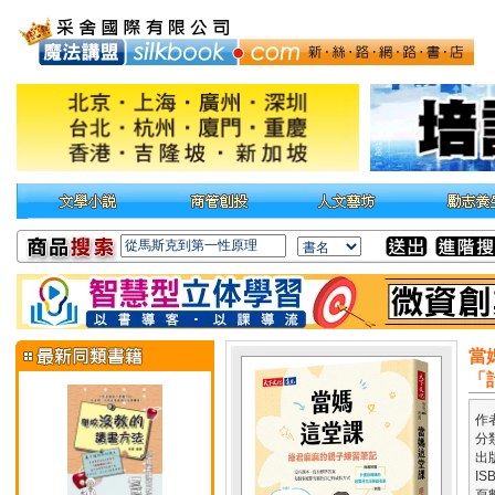
當
「
作
分
出
IS