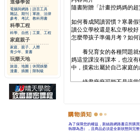
進修學習
電腦與網路
｜
語言工具
雜誌、期刊
｜
軍政、法律
參考、考試、教科用書
科學工程
科學、自然
｜
工業、工程
家庭親子
家庭、親子、人際
青少年、童書
玩樂天地
旅遊、地圖
｜
休閒娛樂
漫畫、插圖
｜
限制級
為了保障您的權益，新絲路網路書店所購買
執聯為憑），且商品必須是全新狀態與完整