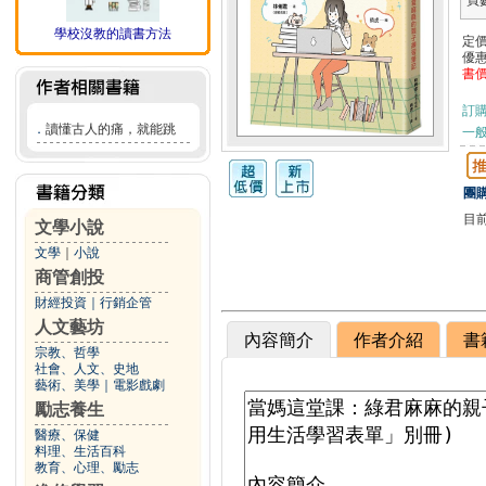
頁
學校沒教的讀書方法
定
優
書
訂
．
讀懂古人的痛，就能跳
一般
團購
目
文學小說
文學
｜
小說
商管創投
財經投資
｜
行銷企管
人文藝坊
內容簡介
作者介紹
書
宗教、哲學
社會、人文、史地
藝術、美學
｜
電影戲劇
勵志養生
醫療、保健
料理、生活百科
教育、心理、勵志