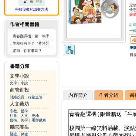
定
學校沒教的讀書方法
優
書
訂
一般
．
青春翻譯機：第一教學
．
學校很有事？（蔡詩芸
團購
．
老師，你有事嗎？
目
文學小說
文學
｜
小說
商管創投
內容簡介
作者介紹
書
財經投資
｜
行銷企管
人文藝坊
宗教、哲學
社會、人文、史地
藝術、美學
｜
電影戲劇
勵志養生
醫療、保健