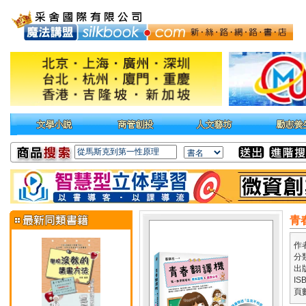
青
作
分
出
IS
頁