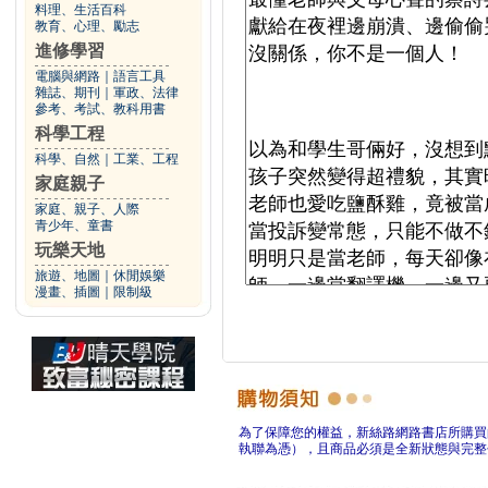
料理、生活百科
教育、心理、勵志
進修學習
電腦與網路
｜
語言工具
雜誌、期刊
｜
軍政、法律
參考、考試、教科用書
科學工程
科學、自然
｜
工業、工程
家庭親子
家庭、親子、人際
青少年、童書
玩樂天地
旅遊、地圖
｜
休閒娛樂
漫畫、插圖
｜
限制級
為了保障您的權益，新絲路網路書店所購買
執聯為憑），且商品必須是全新狀態與完整