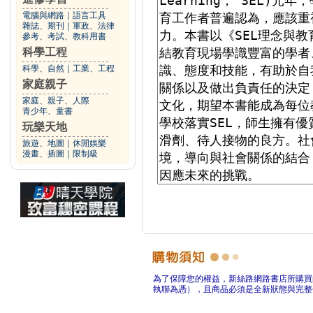
電腦與網路
｜
語言工具
雜誌、期刊
｜
軍政、法律
參考、考試、教科用書
科學工程
科學、自然
｜
工業、工程
家庭親子
家庭、親子、人際
青少年、童書
玩樂天地
旅遊、地圖
｜
休閒娛樂
漫畫、插圖
｜
限制級
為了保障您的權益，新絲路網路書店所購買
執聯為憑），且商品必須是全新狀態與完整