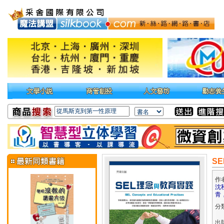
S
作
沈
青
分
出