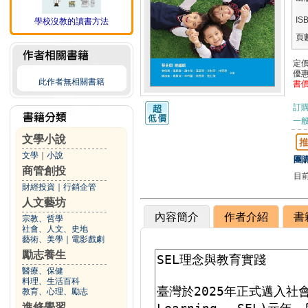
IS
學校沒教的讀書方法
頁
定
優
此作者無相關書籍
書
訂
一般
文學小說
文學
｜
小說
團購
商管創投
目
財經投資
｜
行銷企管
人文藝坊
內容簡介
作者介紹
書
宗教、哲學
社會、人文、史地
藝術、美學
｜
電影戲劇
勵志養生
醫療、保健
料理、生活百科
教育、心理、勵志
進修學習