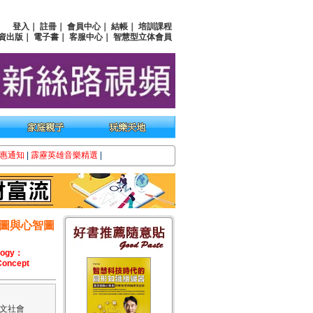
登入
｜
註冊
｜
會員中心
｜
結帳
｜
培訓課程
資出版
｜
電子書
｜
客服中心
｜
智慧型立体會員
惠通知
|
霹靂英雄音樂精選
|
圖與心智圖
ology：
Concept
文社會