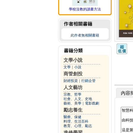
學校沒教的讀書方法
此作者無相關書籍
文學小說
文學
｜
小說
商管創投
財經投資
｜
行銷企管
人文藝坊
內容
宗教、哲學
社會、人文、史地
藝術、美學
｜
電影戲劇
勵志養生
醫療、保健
料理、生活百科
教育、心理、勵志
進修學習