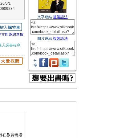
6/6/1
609234
文字連結
複製語法
後立即為您進貨
圖片連結
複製語法
進入調書程序,
分
享