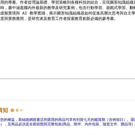
障您的權益，新絲路網路書店所購買的商品均享有到貨七天的鑑賞期（含例假日）。退
），且商品必須是全新狀態與完整包裝(商品、附件、內外包裝、隨貨文件、贈品等)