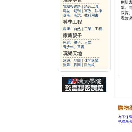
電腦與網路
｜
語言工具
雜誌、期刊
｜
軍政、法律
參考、考試、教科用書
科學工程
科學、自然
｜
工業、工程
家庭親子
家庭、親子、人際
青少年、童書
玩樂天地
旅遊、地圖
｜
休閒娛樂
漫畫、插圖
｜
限制級
為了保
執聯為憑