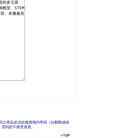
相信的力量：7個領導
相信
以心．傳心：我與孩子
教室
回之商品必須於鑑賞期內寄回（以郵戳或收
，否則恕不接受退貨。