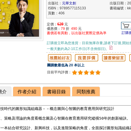
出版社：
元華文創
出版日期：202
ISBN：9789577115133
書籍編號：kk0
頁數：406
620
定價：
元
優惠價：
79
折
490
元
訂購
書價若有異動，以出版社實際定價為準
訂購後立即為您進貨：目前無庫存量,讀者下訂後,開始
一般天數約為2-10工作日(不含例假日)。
團購數最低為 20 本以上
目前平均評價：
簡介
作者介紹
書籍目錄
同類推薦