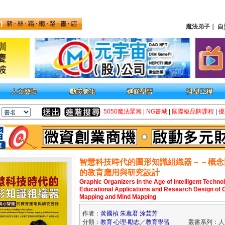
魔法弟子
｜
自
5050魔法眾籌
|
NG書城
|
國際級品牌課程
|
優
智慧科技時代的圖形知識組織器－－概念
的教育應用與研究設計
Graphic Organizers in the Age of Intelligent Techn
Educational Applications and Research Design of 
Mapping and Mind Mapping
作者：
黃國禎 朱蕙君 涂芸芳
分類：
教育‧心理‧勵志
／
教育學習
叢書系列：人