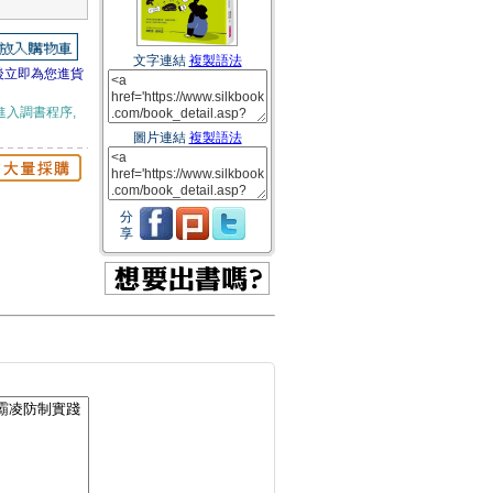
文字連結
複製語法
後立即為您進貨
進入調書程序,
圖片連結
複製語法
分
享