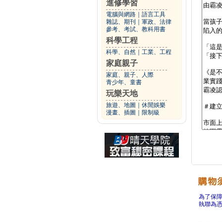
進修學習
電腦與網路
｜
語言工具
雜誌、期刊
｜
軍政、法律
參考、考試、教科用書
科學工程
科學、自然
｜
工業、工程
家庭親子
家庭、親子、人際
青少年、童書
玩樂天地
旅遊、地圖
｜
休閒娛樂
漫畫、插圖
｜
限制級
為了保
執聯為憑