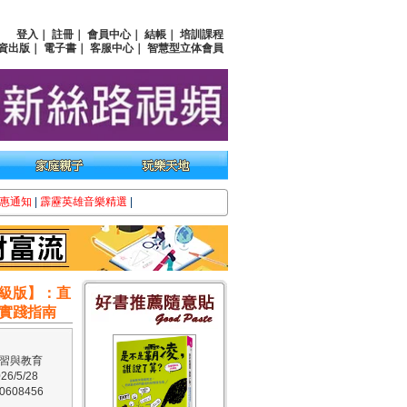
登入
｜
註冊
｜
會員中心
｜
結帳
｜
培訓課程
資出版
｜
電子書
｜
客服中心
｜
智慧型立体會員
惠通知
|
霹靂英雄音樂精選
|
級版】：直
實踐指南
習與教育
6/5/28
608456