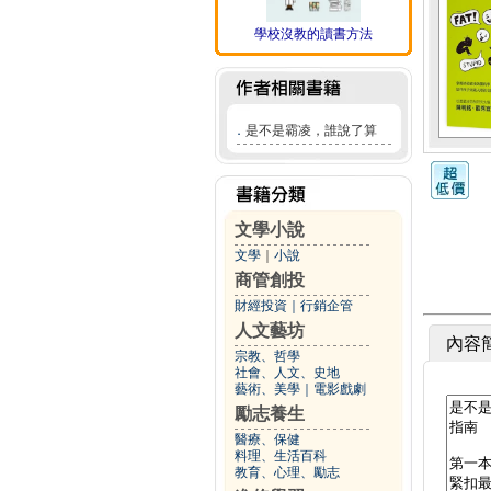
學校沒教的讀書方法
．
是不是霸凌，誰說了算
文學小說
文學
｜
小說
商管創投
財經投資
｜
行銷企管
人文藝坊
內容
宗教、哲學
社會、人文、史地
藝術、美學
｜
電影戲劇
勵志養生
醫療、保健
料理、生活百科
教育、心理、勵志