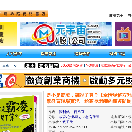
魔法弟子
｜
自
5050魔法眾籌
|
NG書城
|
國際級品牌課程
|
優
是不是霸凌，誰說了算？【全情境解方升
擊教育現場實況，給家長老師的霸凌防制
作者：
陳利銘， 薛秀宜
分類：
教育‧心理‧勵志
／
教育學習
叢書系列：學
出版社：
親子天下
出版日期：202
ISBN：9786264065009
書籍編號：kk0