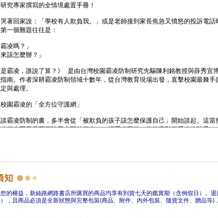
障您的權益，新絲路網路書店所購買的商品均享有到貨七天的鑑賞期（含例假日）。退
），且商品必須是全新狀態與完整包裝(商品、附件、內外包裝、隨貨文件、贈品等)