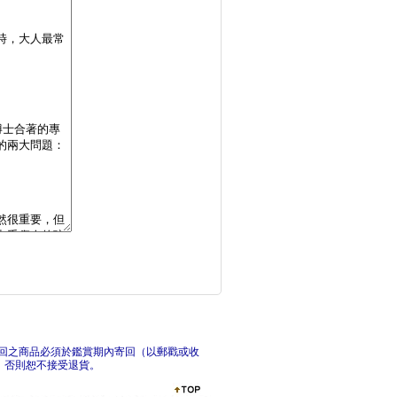
相信的力量：7個領導
相信
以心．傳心：我與孩子
教室
回之商品必須於鑑賞期內寄回（以郵戳或收
，否則恕不接受退貨。