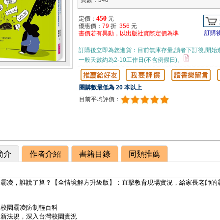
頁數：340
450
定價：
元
優惠價：
79
折
356
元
訂購
書價若有異動，以出版社實際定價為準
訂購後立即為您進貨：目前無庫存量,讀者下訂後,開始
一般天數約為2-10工作日(不含例假日)。
團購數最低為 20 本以上
目前平均評價：
簡介
作者介紹
書籍目錄
同類推薦