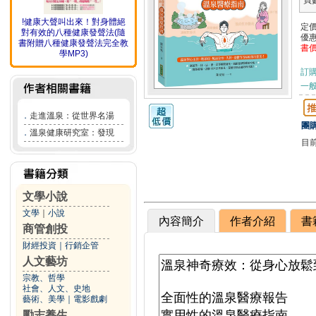
頁
!健康大聲叫出來！對身體絕
定
對有效的八種健康發聲法(隨
優
書附贈八種健康發聲法完全教
書
學MP3)
訂
一般
．
走進溫泉：從世界名湯
團購
．
溫泉健康研究室：發現
目
文學小說
文學
｜
小說
內容簡介
作者介紹
書
商管創投
財經投資
｜
行銷企管
人文藝坊
宗教、哲學
社會、人文、史地
藝術、美學
｜
電影戲劇
勵志養生