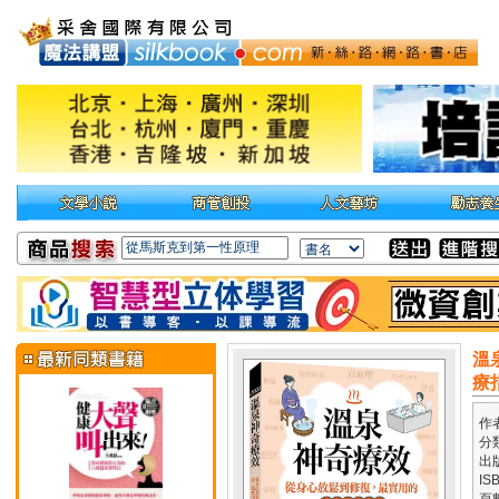
溫
療
作
分
出
IS