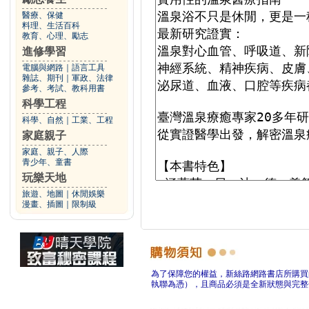
醫療、保健
料理、生活百科
教育、心理、勵志
進修學習
電腦與網路
｜
語言工具
雜誌、期刊
｜
軍政、法律
參考、考試、教科用書
科學工程
科學、自然
｜
工業、工程
家庭親子
家庭、親子、人際
青少年、童書
玩樂天地
旅遊、地圖
｜
休閒娛樂
漫畫、插圖
｜
限制級
為了保障您的權益，新絲路網路書店所購買
執聯為憑），且商品必須是全新狀態與完整